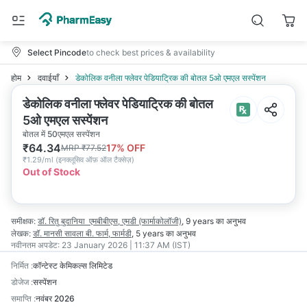
Select Pincode
to check best prices & availability
होम
दवाईयाँ
डेकोलिक वनीला फ्लेवर पेडियाट्रिक की बोतल 5ओ एमएल सस्पेंशन
डेकोलिक वनीला फ्लेवर पेडियाट्रिक की बोतल
5ओ एमएल सस्पेंशन
बोतल में 50एमएल सस्पेंशन
₹
64.34
17
% OFF
MRP
₹
77.52
₹
1.29/ml
(
इनक्लूसिव ऑफ़ ऑल टैक्सेज़
)
Out of Stock
समीक्षक:
डॉ. रितु बुदानिया
एमबीबीएस, एमडी (फार्माकोलॉजी)
,
9 years
का अनुभव
लेखक:
डॉ. मानसी सावला
बी. फार्म, फार्मडी
,
5 years
का अनुभव
नवीनतम अपडेट:
23 January 2026 | 11:37 AM (IST)
निर्मित
:
कॉन्टेस्ट केमिकल्स लिमिटेड
डोजेज
:
सस्पेंशन
समाप्ति
:
नवंबर 2026