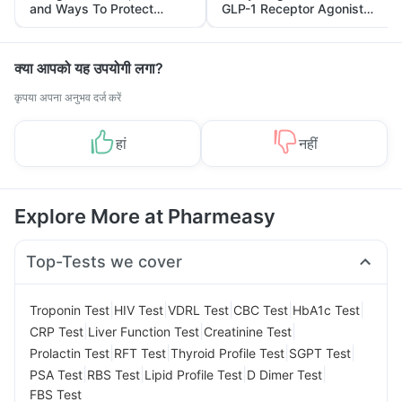
and Ways To Protect
GLP-1 Receptor Agonist
Yourself From It
and Its Role in Weight
Management
क्या आपको यह उपयोगी लगा?
कृपया अपना अनुभव दर्ज करें
हां
नहीं
Explore More at Pharmeasy
Top-Tests we cover
|
|
|
|
|
Troponin Test
HIV Test
VDRL Test
CBC Test
HbA1c Test
|
|
|
CRP Test
Liver Function Test
Creatinine Test
|
|
|
|
Prolactin Test
RFT Test
Thyroid Profile Test
SGPT Test
|
|
|
|
PSA Test
RBS Test
Lipid Profile Test
D Dimer Test
FBS Test