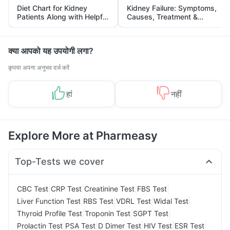
Diet Chart for Kidney
Kidney Failure: Symptoms,
Patients Along with Helpful
Causes, Treatment &
Tips
Prevention
क्या आपको यह उपयोगी लगा?
कृपया अपना अनुभव दर्ज करें
हां
नहीं
Explore More at Pharmeasy
Top-Tests we cover
|
|
|
|
CBC Test
CRP Test
Creatinine Test
FBS Test
|
|
|
|
Liver Function Test
RBS Test
VDRL Test
Widal Test
|
|
|
Thyroid Profile Test
Troponin Test
SGPT Test
|
|
|
|
|
Prolactin Test
PSA Test
D Dimer Test
HIV Test
ESR Test