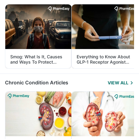
Smog: What Is It, Causes
Everything to Know About
and Ways To Protect
GLP-1 Receptor Agonist
Yourself From It
and Its Role in Weight
Management
Chronic Condition Articles
VIEW ALL