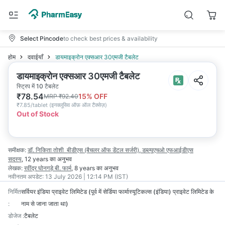
Select Pincode
to check best prices & availability
होम
दवाईयाँ
डायमाइक्रोन एक्सआर 30एमजी टैबलेट
डायमाइक्रोन एक्सआर 30एमजी टैबलेट
स्ट्रिप में 10 टैबलेट
₹
78.54
15
% OFF
MRP
₹
92.40
₹
7.85/tablet
(
इनक्लूसिव ऑफ़ ऑल टैक्सेज़
)
Out of Stock
समीक्षक:
डॉ. निकिता तोशी
बीडीएस (बैचलर ऑफ डेंटल सर्जरी), डब्ल्यूएचओ एफआईडीएस
सदस्य
,
12 years
का अनुभव
लेखक:
रवींद्र घोनगड़े
बी. फार्म
,
8 years
का अनुभव
नवीनतम अपडेट:
13 July 2026 | 12:14 PM (IST)
निर्मित
सर्वियर इंडिया प्राइवेट लिमिटेड (पूर्व में सेर्डिया फार्मास्यूटिकल्स (इंडिया) प्राइवेट लिमिटेड के
:
नाम से जाना जाता था)
डोजेज
:
टैबलेट