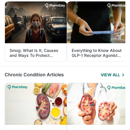
Smog: What Is It, Causes
Everything to Know About
and Ways To Protect
GLP-1 Receptor Agonist
Yourself From It
and Its Role in Weight
Management
Chronic Condition Articles
VIEW ALL