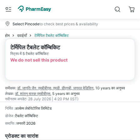
Select Pincode
to check best prices & availability
होम
दवाईयाँ
टेर्मिपिल टैबलेट कॉम्बिकिट
टेर्मिपिल टैबलेट कॉम्बिकिट
स्ट्रिप में 5 टैबलेट कॉम्बिकिट
We do not sell this product
समीक्षक:
डॉ. जागृति जैन
एमबीबीएस, एमडी, डीएनबी, जनरल मेडिसिन
,
10 years
का अनुभव
लेखक:
डॉ. शांतनु मास्क
एमबीबीएस
,
5 years
का अनुभव
नवीनतम अपडेट:
28 July 2026 | 4:20 PM (IST)
निर्मित
:
अल्केम लेबोरेटोरिस लिमिटेड
डोजेज
:
टैबलेट कॉम्बिकिट
समाप्ति
:
जनवरी 2026
प्रोडक्ट का सारांश