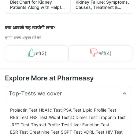
Diet Chart for Kidney
Kidney Failure: Symptoms,
Patients Along with Helpful
Causes, Treatment &
Tips
Prevention
क्या आपको यह उपयोगी लगा?
कृपया अपना अनुभव दर्ज करें
हां
(
2
)
नहीं
(
4
)
Explore More at Pharmeasy
Top-Tests we cover
|
|
|
|
Prolactin Test
HbA1c Test
PSA Test
Lipid Profile Test
|
|
|
|
RBS Test
FBS Test
Widal Test
D Dimer Test
Troponin Test
|
|
|
|
RFT Test
Thyroid Profile Test
Liver Function Test
|
|
|
|
ESR Test
Creatinine Test
SGPT Test
VDRL Test
HIV Test