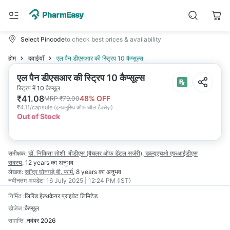
Select Pincode
to check best prices & availability
होम
दवाईयाँ
एल पैन डीएसआर की स्ट्रिप 10 कैप्सूल्स
एल पैन डीएसआर की स्ट्रिप 10 कैप्सूल्स
स्ट्रिप में 10 कैप्सूल
₹
41.08
48
% OFF
MRP
₹
79.00
₹
4.11/capsule
(
इनक्लूसिव ऑफ़ ऑल टैक्सेज़
)
Out of Stock
समीक्षक:
डॉ. निकिता तोशी
बीडीएस (बैचलर ऑफ डेंटल सर्जरी), डब्ल्यूएचओ एफआईडीएस
सदस्य
,
12 years
का अनुभव
लेखक:
रवींद्र घोनगड़े
बी. फार्म
,
8 years
का अनुभव
नवीनतम अपडेट:
16 July 2025 | 12:24 PM (IST)
निर्मित
:
लिरिड हेल्थकेयर प्राइवेट लिमिटेड
डोजेज
:
कैप्सूल
समाप्ति
:
नवंबर 2026