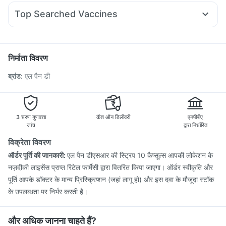
Pan 40mg
Primolut N
Dexona 0.5mg
Duphaston 10mg
Depura Vitamin D3
Top Searched Vaccines
Udiliv 300mg
Omee 20mg
Meftal Spas
Allegra 120mg
Havrix 720 Junior Vaccine
Fluquadri Sh Vaccine
Dolo 650
Zerodol Sp
Becosules
Nexpro Rd 40mg
Rotasil Vaccine
Pneumosil Vaccine
Pneumovax 23 Vaccine
Budecort 0.5mg
Nukovax 13 Vaccine
Vaxiflu 2025-2026 Vaccine
निर्माता विवरण
Gardasil 9 Pre Injection
Hexaxim Injection
ब्रांड
:
एल पैन डी
Typbar TCV Injection
Boostrix Vaccine
Jeev 3mcg Vaccine
Biovac A Vaccine
Tetanus Vaccine
Vaxigrip NH 2025/2026 Vaccine
Menactra Injection
Prevenar 13 Injection
3 चरण गुणवत्ता
कॅश ऑन डिलीवरी
एनपीपीए
जांच
द्वारा निर्धारित
विक्रेता विवरण
ऑर्डर पूर्ति की जानकारी:
एल पैन डीएसआर की स्ट्रिप 10 कैप्सूल्स आपकी लोकेशन के
नज़दीकी लाइसेंस प्राप्त रिटेल फार्मेसी द्वारा वितरित किया जाएगा। ऑर्डर स्वीकृति और
पूर्ति आपके डॉक्टर के मान्य प्रिस्क्रिप्शन (जहां लागू हो) और इस दवा के मौजूदा स्टॉक
के उपलब्धता पर निर्भर करती है।
और अधिक जानना चाहते हैं?