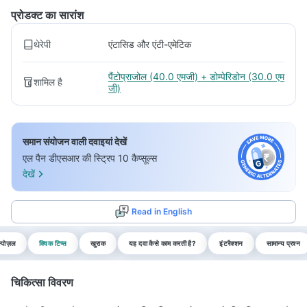
प्रोडक्ट का सारांश
थेरेपी
एंटासिड और एंटी-एमेटिक
पैंटोप्राजोल (40.0 एमजी) + डोम्पेरिडोन (30.0 एम
शामिल है
जी)
समान संयोजन वाली दवाइयां देखें
एल पैन डीएसआर की स्ट्रिप 10 कैप्सूल्स
देखें
Read in English
्पोज़ल
क्विक टिप्स
खुराक
यह दवा कैसे काम करती है?
इंटरैक्शन
सामान्य प्रश्न
चिकित्सा विवरण