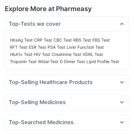
Explore More at Pharmeasy
Top-Tests we cover
|
|
|
|
|
HbsAg Test
CRP Test
CBC Test
RBS Test
FBS Test
|
|
|
|
RFT Test
ESR Test
PSA Test
Liver Function Test
|
|
|
|
HbA1c Test
HIV Test
Creatinine Test
VDRL Test
|
|
|
Troponin Test
Widal Test
D Dimer Test
Lipid Profile Test
Top-Selling Healthcare Products
Himalaya Liv.52 Ds
Cystone Tablet
Himalaya Confido Tablets
Evion 400 mg
Shelcal 500mg
Top-Selling Medicines
Cremaffin Syrup
Prega News Pregnancy Test Kit
Montek LC
Mounjaro 7.5mg
Rybelsus 7mg
Yurpeak 10mg
Digene Acidity & Gas Relief Tablets
Buscogast 10mg
Orofer XT
Levipil 500
Cilacar 10
Wegovy 0.5mg
Abzorb Antifungal Soap
Bold Care Extend Delay Spray
Top-Searched Medicines
Amoxyclav 625
Mounjaro 2.5mg
Erly 6mg
Pantocid DSR
Gaviscon Liquid Instant Relief
Supradyn Daily Multivitamin
Ecosprin 75mg
Fourderm Cream
Ganaton 50mg
Lirafit 6mg
Telma 40
Wegovy 0.25mg
Mounjaro 5mg
Unwanted 72
Zincovit
Prohance Nutrition Drink