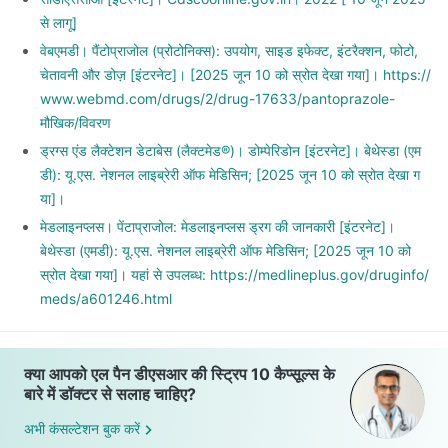
से लागू]
वेबएमडी। पैंटोप्राजोल (प्रोटोनिक्स): उपयोग, साइड इफेक्ट, इंटरैक्शन, फोटो,
चेतावनी और डोज़ [इंटरनेट]। [2025 जून 10 को स्रोत देखा गया]। https://
www.webmd.com/drugs/2/drug-17633/pantoprazole-
मौखिक/विवरण
ड्रग्स एंड लैक्टेशन डेटाबेस (लैक्टमेड®)। डोम्पेरिडोन [इंटरनेट]। बेथेस्डा (एम
डी): यू.एस. नेशनल लाइब्रेरी ऑफ मेडिसिन; [2025 जून 10 को स्रोत देखा ग
या]।
मेडलाइनप्लस। पेंटाप्राजोल: मेडलाइनप्लस ड्रग की जानकारी [इंटरनेट]।
बेथेस्डा (एमडी): यू.एस. नेशनल लाइब्रेरी ऑफ मेडिसिन; [2025 जून 10 को
स्रोत देखा गया]। यहां से उपलब्ध: https://medlineplus.gov/druginfo/
meds/a601246.html
क्या आपको एल पैन डीएसआर की स्ट्रिप 10 कैप्सूल्स के
बारे में डॉक्टर से सलाह चाहिए?
अभी कंसल्टेशन बुक करें