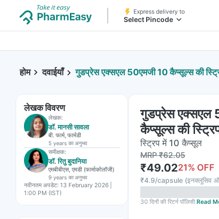
Express delivery to
Select Pincode
होम
दवाईयाँ
गुडप्रेस एक्सएल 50एमजी 10 कैप्सूल्स की स्ट्र
लेखक विवरण
गुडप्रेस एक्सए
लेखक:
कैप्सूल्स की स्ट्रि
डॉ. मानसी सावला
बी. फार्म, फार्मडी
स्ट्रिप में 10 कैप्सूल
5 years
का अनुभव
समीक्षक:
MRP
₹
62.05
डॉ. रितु बुदानिया
₹
49.02
21
% OFF
एमबीबीएस, एमडी (फार्माकोलॉजी)
9 years
का अनुभव
₹
4.9/capsule
(
इनक्लूसिव ऑ
नवीनतम अपडेट:
13 February 2026 |
1:00 PM (IST)
30 दिनों की रिटर्न पॉलिसी
Read M