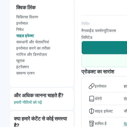
क्विक लिंक
चिकित्सा विवरण
इस्तेमाल
निर्मित
निषेध
मैनकाईंड फार्मास्यूटिकल्स
साइड इफेक्ट
लिमिटेड
सावधानी और चेतावनियां
इस्तेमाल करने का तरीका
स्टोरेज और डिस्पोज़ल
खुराक
इंटरैक्शन
प्रोडक्ट का सारांश
सामान्य प्रश्न
इस्तेमाल
हा
और अधिक जानना चाहते हैं?
थेरेपी
एं
हमारी नीतियों को पढ़ें
साइड इफेक्ट
जी
क्या हमारे कंटेंट से कोई समस्या
शामिल है
मे
है?