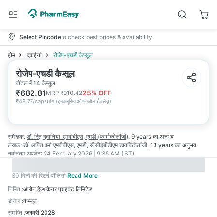
Select Pincode
to check best prices & availability
होम
दवाईयाँ
रोजेप-एचडी कैप्सूल
रोजेप-एचडी कैप्सूल
बॉटल में 14 कैप्सूल
₹
682.81
25
% OFF
MRP
₹
910.42
₹
48.77/capsule
(
इनक्लूसिव ऑफ़ ऑल टैक्सेज़
)
समीक्षक:
डॉ. रितु बुदानिया
एमबीबीएस, एमडी (फार्माकोलॉजी)
,
9 years
का अनुभव
लेखक:
डॉ. अर्पित वर्मा
एमबीबीएस, एमडी, सीसीईबीडीएम डायबिटोलॉजी
,
13 years
का अनुभव
नवीनतम अपडेट:
24 February 2026 | 9:35 AM (IST)
30 दिनों की रिटर्न पॉलिसी
Read More
निर्मित
:
आरीन हेल्थकेयर प्राइवेट लिमिटेड
डोजेज
:
कैप्सूल
समाप्ति
:
जनवरी 2028