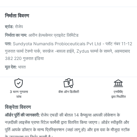
Rotasil Vaccine
Nukovax 13 Vaccine
Ecosprin 75mg
Influvac Tetra Vaccine
Fluquadri Sh Vaccine
निर्माता विवरण
Tetanus Vaccine
Havrix 720 Junior Vaccine
ब्रांड
:
रोजेप
Boostrix Vaccine
Vaxigrip NH 2025/2026 Vaccine
Vaxiflu 2025-2026 Vaccine
Menactra Injection
निर्माता का नाम
:
आरीन हेल्थकेयर प्राइवेट लिमिटेड
Pneumosil Vaccine
Fluarix Tetra Vaccine
पता
:
Sundyota Numandis Probioceuticals Pvt Ltd - प्लॉट नंबर 11-12
Prevenar 13 Injection
Pneumovax 23 Vaccine
गुजरात फार्मा टेक्नो पार्क, सरखेज -बावला हाईवे, Zydus फार्म्स के सामने, अहमदाबाद
Biovac A Vaccine
382 220 गुजरात इंडिया
मूल देश
:
भारत
3 चरण गुणवत्ता
कॅश ऑन डिलीवरी
एनपीपीए
जांच
द्वारा निर्धारित
विक्रेता विवरण
ऑर्डर पूर्ति की जानकारी:
रोजेप एचडी की बोतल 14 कैप्सूल्स आपकी लोकेशन के
नज़दीकी लाइसेंस प्राप्त रिटेल फार्मेसी द्वारा वितरित किया जाएगा। ऑर्डर स्वीकृति और
पूर्ति आपके डॉक्टर के मान्य प्रिस्क्रिप्शन (जहां लागू हो) और इस दवा के मौजूदा स्टॉक
के उपलब्धता पर निर्भर करती है।