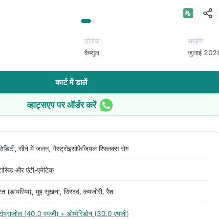
डोजेज
समाप्ति
कैप्सूल
जुलाई 202
कार्ट में डालें
व्हाट्सएप पर ऑर्डर करें
िडिटी, सीने में जलन, गैस्ट्रोइसोफेजियल रिफ्लक्स रोग
टासिड और एंटी-एमेटिक
्त (डायरिया), मुंह सूखना, सिरदर्द, कमजोरी, रैश
ंटोप्राजोल (40.0 एमजी) + डोम्पेरिडोन (30.0 एमजी)