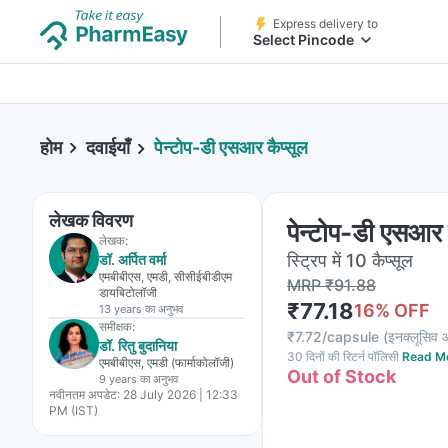
Express delivery to
Select Pincode
होम
दवाईयाँ
पेन्टोप-डी एसआर कैप्सूल
लेखक विवरण
पेन्टोप-डी एसआर 
लेखक:
स्ट्रिप में 10 कैप्सूल
डॉ. अर्पित वर्मा
एमबीबीएस, एमडी, सीसीईबीडीएम
MRP
₹
91.88
डायबिटोलॉजी
₹
77.18
16
% OFF
13 years
का अनुभव
समीक्षक:
₹
7.72/capsule
(
इनक्लूसिव 
डॉ. रितु बुदानिया
30 दिनों की रिटर्न पॉलिसी
Read M
एमबीबीएस, एमडी (फार्माकोलॉजी)
Out of Stock
9 years
का अनुभव
नवीनतम अपडेट:
28 July 2026 | 12:33
PM (IST)