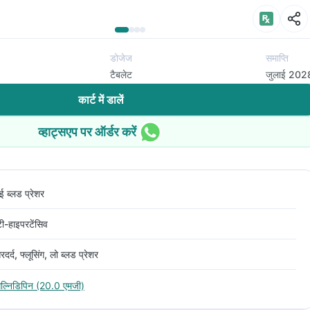
डोजेज
समाप्ति
टैबलेट
जुलाई 202
कार्ट में डालें
व्हाट्सएप पर ऑर्डर करें
ई ब्लड प्रेशर
टी-हाइपरटेंसिव
रदर्द, फ्लूसिंग, लो ब्लड प्रेशर
िल्निडिपिन (20.0 एमजी)