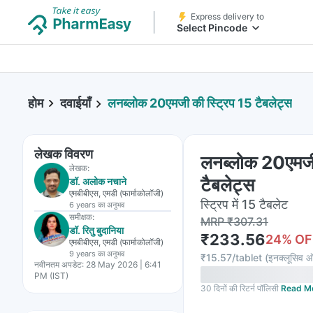
Express delivery to
Select Pincode
होम
दवाईयाँ
लनब्लोक 20एमजी की स्ट्रिप 15 टैबलेट्स
लेखक विवरण
लनब्लोक 20एमजी 
लेखक:
टैबलेट्स
डॉ. अलोक नचाने
एमबीबीएस, एमडी (फार्माकोलॉजी)
स्ट्रिप में 15 टैबलेट
6 years
का अनुभव
समीक्षक:
MRP
₹
307.31
डॉ. रितु बुदानिया
₹
233.56
24
% OF
एमबीबीएस, एमडी (फार्माकोलॉजी)
9 years
का अनुभव
₹
15.57/tablet
(
इनक्लूसिव ऑ
नवीनतम अपडेट:
28 May 2026 | 6:41
PM (IST)
30 दिनों की रिटर्न पॉलिसी
Read M