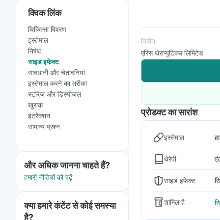
क्विक लिंक
चिकित्सा विवरण
इस्तेमाल
निर्मित
निषेध
एरिस थेराप्युटिक्स लिमिटेड
साइड इफेक्ट
सावधानी और चेतावनियां
इस्तेमाल करने का तरीका
स्टोरेज और डिस्पोज़ल
खुराक
प्रोडक्ट का सारांश
इंटरैक्शन
सामान्य प्रश्न
इस्तेमाल
हा
थेरेपी
एं
और अधिक जानना चाहते हैं?
हमारी नीतियों को पढ़ें
साइड इफेक्ट
सि
शामिल है
स
क्या हमारे कंटेंट से कोई समस्या
है?