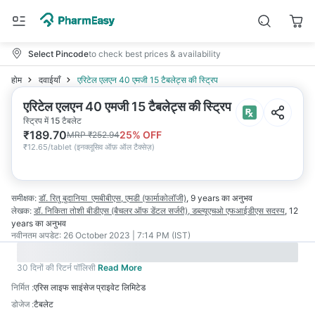
Select Pincode
to check best prices & availability
होम
दवाईयाँ
एरिटेल एलएन 40 एमजी 15 टैबलेट्स की स्ट्रिप
एरिटेल एलएन 40 एमजी 15 टैबलेट्स की स्ट्रिप
स्ट्रिप में 15 टैबलेट
₹
189.70
25
% OFF
MRP
₹
252.94
₹
12.65/tablet
(
इनक्लूसिव ऑफ़ ऑल टैक्सेज़
)
समीक्षक:
डॉ. रितु बुदानिया
एमबीबीएस, एमडी (फार्माकोलॉजी)
,
9 years
का अनुभव
लेखक:
डॉ. निकिता तोशी
बीडीएस (बैचलर ऑफ डेंटल सर्जरी), डब्ल्यूएचओ एफआईडीएस सदस्य
,
12
years
का अनुभव
नवीनतम अपडेट:
26 October 2023 | 7:14 PM (IST)
30 दिनों की रिटर्न पॉलिसी
Read More
निर्मित
:
एरिस लाइफ साइंसेज प्राइवेट लिमिटेड
डोजेज
:
टैबलेट