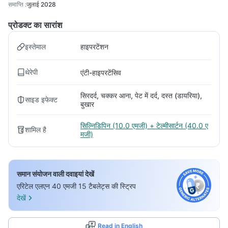
समाप्ति
:
जुलाई 2028
प्रोडक्ट का सारांश
इस्तेमाल
हाइपरटेंशन
थेरेपी
एंटी-हाइपरटेंसिव
सिरदर्द, चक्कर आना, पेट में दर्द, दस्त (डायरिया),
साइड इफेक्ट
बुखार
सिल्निडिपिन (10.0 एमजी) + टेल्मीसार्टन (40.0 ए
शामिल है
मजी)
समान संयोजन वाली दवाइयां देखें
एरिटेल एलएन 40 एमजी 15 टैबलेट्स की स्ट्रिप
देखें
Read in English