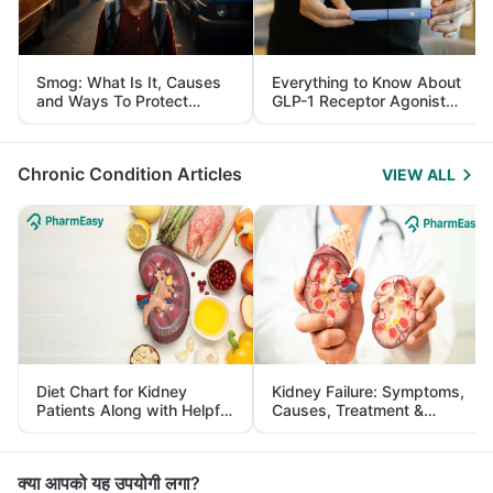
Smog: What Is It, Causes
Everything to Know About
and Ways To Protect
GLP-1 Receptor Agonist
Yourself From It
and Its Role in Weight
Management
Chronic Condition Articles
VIEW ALL
Diet Chart for Kidney
Kidney Failure: Symptoms,
Patients Along with Helpful
Causes, Treatment &
Tips
Prevention
क्या आपको यह उपयोगी लगा?