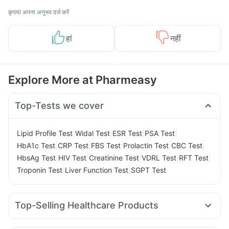
कृपया अपना अनुभव दर्ज करें
हां
नहीं
Explore More at Pharmeasy
Top-Tests we cover
|
|
|
|
Lipid Profile Test
Widal Test
ESR Test
PSA Test
|
|
|
|
|
HbA1c Test
CRP Test
FBS Test
Prolactin Test
CBC Test
|
|
|
|
|
HbsAg Test
HIV Test
Creatinine Test
VDRL Test
RFT Test
|
|
Troponin Test
Liver Function Test
SGPT Test
Top-Selling Healthcare Products
Buscogast 10mg
Evion 400 mg