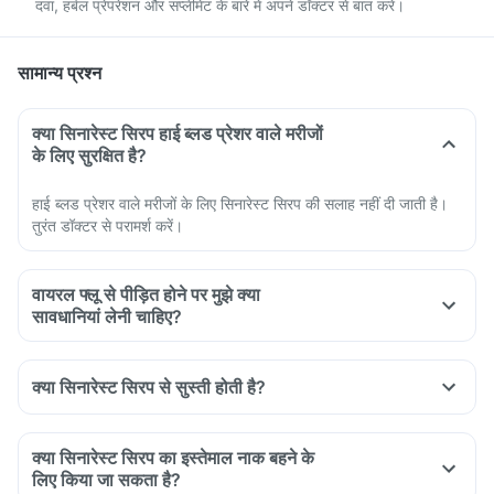
दवा, हर्बल प्रेपरेशन और सप्लीमेंट के बारे में अपने डॉक्टर से बात करें।
सामान्य प्रश्न
क्या सिनारेस्ट सिरप हाई ब्लड प्रेशर वाले मरीजों
के लिए सुरक्षित है?
हाई ब्लड प्रेशर वाले मरीजों के लिए सिनारेस्ट सिरप की सलाह नहीं दी जाती है।
तुरंत डॉक्टर से परामर्श करें।
वायरल फ्लू से पीड़ित होने पर मुझे क्या
सावधानियां लेनी चाहिए?
Take the medications as advised by your doctor, eat healthy
food and consume sufficient water.
क्या सिनारेस्ट सिरप से सुस्ती होती है?
Maintain a safe distance from family and friends so that they
don't catch the infection.
Cover your mouth with tissue or elbow while sneezing or
क्या सिनारेस्ट सिरप का इस्तेमाल नाक बहने के
coughing or wear a mask.
लिए किया जा सकता है?