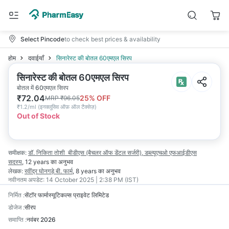
Select Pincode
to check best prices & availability
होम
दवाईयाँ
सिनारेस्ट की बोतल 60एमएल सिरप
सिनारेस्ट की बोतल 60एमएल सिरप
बोतल में 60एमएल सिरप
₹
72.04
25
% OFF
MRP
₹
96.05
₹
1.2/ml
(
इनक्लूसिव ऑफ़ ऑल टैक्सेज़
)
Out of Stock
समीक्षक:
डॉ. निकिता तोशी
बीडीएस (बैचलर ऑफ डेंटल सर्जरी), डब्ल्यूएचओ एफआईडीएस
सदस्य
,
12 years
का अनुभव
लेखक:
रवींद्र घोनगड़े
बी. फार्म
,
8 years
का अनुभव
नवीनतम अपडेट:
14 October 2025 | 2:38 PM (IST)
निर्मित
:
सेंटॉर फार्मास्यूटिकल्स प्राइवेट लिमिटेड
डोजेज
:
सीरप
समाप्ति
:
नवंबर 2026