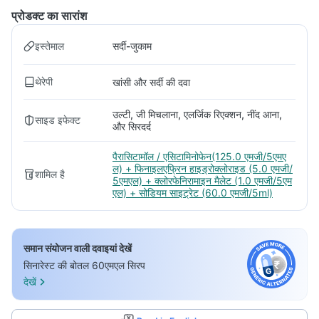
प्रोडक्ट का सारांश
इस्तेमाल
सर्दी-जुकाम
थेरेपी
खांसी और सर्दी की दवा
उल्टी, जी मिचलाना, एलर्जिक रिएक्शन, नींद आना,
साइड इफेक्ट
और सिरदर्द
पैरासिटामॉल / एसिटामिनोफेन(125.0 एमजी/5एमए
ल) + फिनाइलएफ्रिन हाइड्रोक्लोराइड (5.0 एमजी/
शामिल है
5एमएल) + क्लोरफेनिरामाइन मैलेट (1.0 एमजी/5एम
एल) + सोडियम साइट्रेट (60.0 एमजी/5ml)
समान संयोजन वाली दवाइयां देखें
सिनारेस्ट की बोतल 60एमएल सिरप
देखें