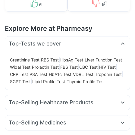
हां
नहीं
Explore More at Pharmeasy
Top-Tests we cover
|
|
|
|
Creatinine Test
RBS Test
HbsAg Test
Liver Function Test
|
|
|
|
|
Widal Test
Prolactin Test
FBS Test
CBC Test
HIV Test
|
|
|
|
|
CRP Test
PSA Test
HbA1c Test
VDRL Test
Troponin Test
|
|
SGPT Test
Lipid Profile Test
Thyroid Profile Test
Top-Selling Healthcare Products
Zincovit
Prega News Pregnancy Test Kit
Buscogast 10mg
Supradyn Daily Multivitamin
Prohance Nutrition Drink
Top-Selling Medicines
Evion 400 mg
Cremaffin Syrup
Himalaya Himcolin Gel
Megalis 10
Montek LC
Yurpeak 5mg
Pantocid DSR
Himalaya Confido Tablets
Cystone Tablet