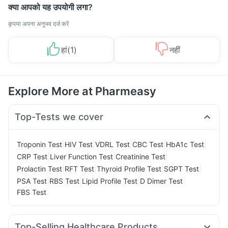
क्या आपको यह उपयोगी लगा?
कृपया अपना अनुभव दर्ज करें
हां
(
1
)
नहीं
Explore More at Pharmeasy
Top-Tests we cover
|
|
|
|
|
Troponin Test
HIV Test
VDRL Test
CBC Test
HbA1c Test
|
|
|
CRP Test
Liver Function Test
Creatinine Test
|
|
|
|
Prolactin Test
RFT Test
Thyroid Profile Test
SGPT Test
|
|
|
|
PSA Test
RBS Test
Lipid Profile Test
D Dimer Test
FBS Test
Top-Selling Healthcare Products