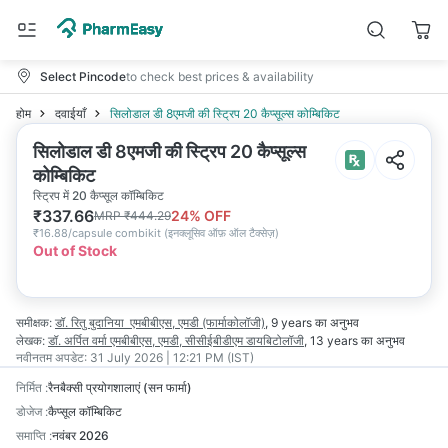
Select Pincode
to check best prices & availability
होम
दवाईयाँ
सिलोडाल डी 8एमजी की स्ट्रिप 20 कैप्सूल्स कोम्बिकिट
सिलोडाल डी 8एमजी की स्ट्रिप 20 कैप्सूल्स
कोम्बिकिट
स्ट्रिप में 20 कैप्सूल कॉम्बिकिट
₹
337.66
24
% OFF
MRP
₹
444.29
₹
16.88/capsule combikit
(
इनक्लूसिव ऑफ़ ऑल टैक्सेज़
)
Out of Stock
समीक्षक:
डॉ. रितु बुदानिया
एमबीबीएस, एमडी (फार्माकोलॉजी)
,
9 years
का अनुभव
लेखक:
डॉ. अर्पित वर्मा
एमबीबीएस, एमडी, सीसीईबीडीएम डायबिटोलॉजी
,
13 years
का अनुभव
नवीनतम अपडेट:
31 July 2026 | 12:21 PM (IST)
निर्मित
:
रैनबैक्सी प्रयोगशालाएं (सन फार्मा)
डोजेज
:
कैप्सूल कॉम्बिकिट
समाप्ति
:
नवंबर 2026