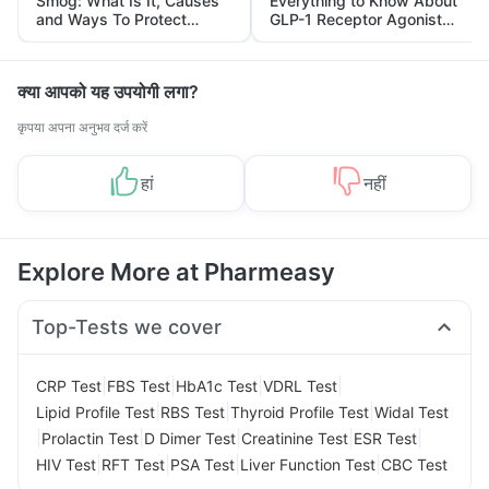
Smog: What Is It, Causes
Everything to Know About
and Ways To Protect
GLP-1 Receptor Agonist
Yourself From It
and Its Role in Weight
Management
क्या आपको यह उपयोगी लगा?
कृपया अपना अनुभव दर्ज करें
हां
नहीं
Explore More at Pharmeasy
Top-Tests we cover
|
|
|
|
CRP Test
FBS Test
HbA1c Test
VDRL Test
|
|
|
Lipid Profile Test
RBS Test
Thyroid Profile Test
Widal Test
|
|
|
|
|
Prolactin Test
D Dimer Test
Creatinine Test
ESR Test
|
|
|
|
HIV Test
RFT Test
PSA Test
Liver Function Test
CBC Test