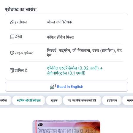
प्रोडक्ट का सारांश
इस्तेमाल
ओरल गर्भनिरोधक
थेरेपी
फीमेल हॉर्मोन पिल्स
सिरदर्द, माइग्रेन, जी मिचलाना, दस्त (डायरिया), वेट
साइड इफेक्ट
गेन
एथिनिल एस्ट्रेडियोल (0.02 एमजी) +
शामिल है
लेवोनोर्गेस्ट्रेल (0.1 एमजी)
Read in English
 तरीका
स्टोरेज और डिस्पोज़ल
खुराक
यह दवा कैसे काम करती है?
इंटरैक्शन
सामान