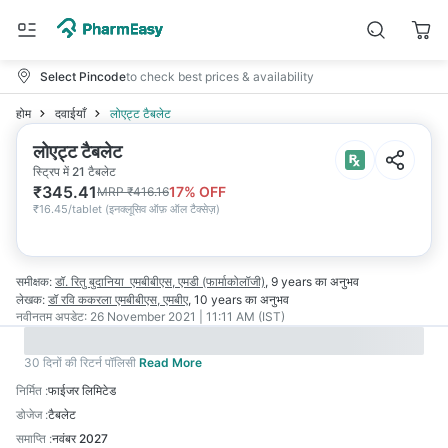
Select Pincode
to check best prices & availability
होम
दवाईयाँ
लोएट्ट टैबलेट
लोएट्ट टैबलेट
स्ट्रिप में 21 टैबलेट
₹
345.41
17
% OFF
MRP
₹
416.16
₹
16.45/tablet
(
इनक्लूसिव ऑफ़ ऑल टैक्सेज़
)
समीक्षक:
डॉ. रितु बुदानिया
एमबीबीएस, एमडी (फार्माकोलॉजी)
,
9 years
का अनुभव
लेखक:
डॉ रवि ककरला
एमबीबीएस, एमबीए
,
10 years
का अनुभव
नवीनतम अपडेट:
26 November 2021 | 11:11 AM (IST)
30 दिनों की रिटर्न पॉलिसी
Read More
निर्मित
:
फाईजर लिमिटेड
डोजेज
:
टैबलेट
समाप्ति
:
नवंबर 2027