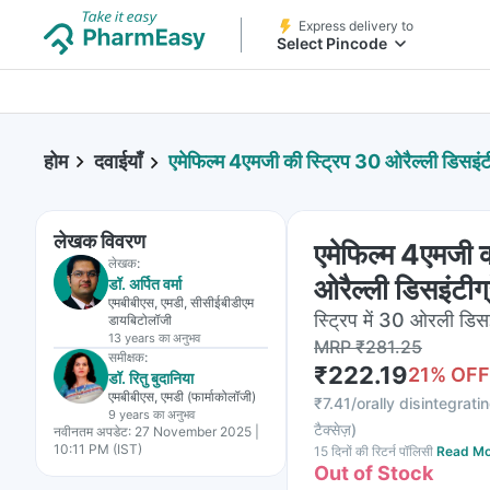
Express delivery to
Select Pincode
होम
दवाईयाँ
एमेफिल्म 4एमजी की स्ट्रिप 30 ओरैल्ली डिसइंटीग्
लेखक विवरण
एमेफिल्म 4एमजी क
लेखक:
ओरैल्ली डिसइंटीग्र
डॉ. अर्पित वर्मा
एमबीबीएस, एमडी, सीसीईबीडीएम
स्ट्रिप में 30 ओरली डिसइं
डायबिटोलॉजी
13 years
का अनुभव
MRP
₹
281.25
समीक्षक:
₹
222.19
21
% OFF
डॉ. रितु बुदानिया
एमबीबीएस, एमडी (फार्माकोलॉजी)
₹
7.41/orally disintegratin
9 years
का अनुभव
टैक्सेज़
)
नवीनतम अपडेट:
27 November 2025 |
10:11 PM (IST)
15 दिनों की रिटर्न पॉलिसी
Read Mo
Out of Stock