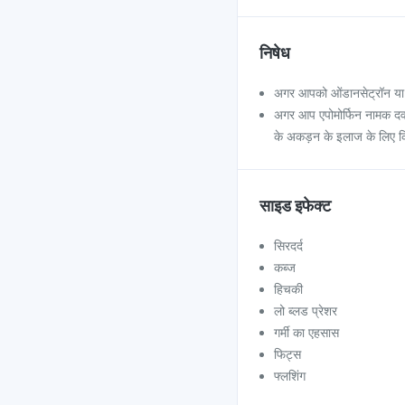
निषेध
अगर आपको ओंडानसेट्रॉन या ईम
अगर आप एपोमोर्फिन नामक दवा क
के अकड़न के इलाज के लिए क
साइड इफेक्ट
सिरदर्द
कब्ज
हिचकी
लो ब्लड प्रेशर
गर्मी का एहसास
फिट्स
फ्लशिंग