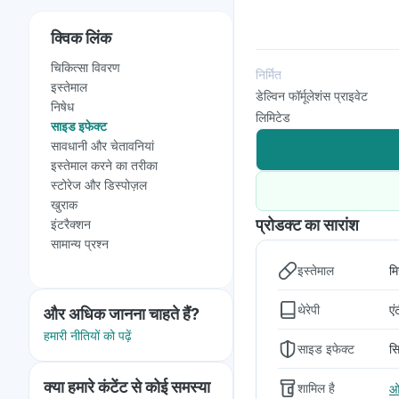
क्विक लिंक
चिकित्सा विवरण
निर्मित
इस्तेमाल
डेल्विन फॉर्मूलेशंस प्राइवेट
निषेध
लिमिटेड
साइड इफेक्ट
सावधानी और चेतावनियां
इस्तेमाल करने का तरीका
स्टोरेज और डिस्पोज़ल
खुराक
प्रोडक्ट का सारांश
इंटरैक्शन
सामान्य प्रश्न
इस्तेमाल
म
थेरेपी
एं
और अधिक जानना चाहते हैं?
हमारी नीतियों को पढ़ें
साइड इफेक्ट
सि
क्या हमारे कंटेंट से कोई समस्या
शामिल है
ओ