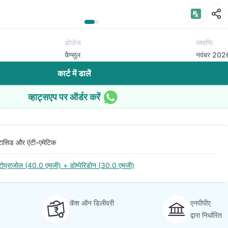
डोजेज
समाप्ति
कैप्सूल
नवंबर 202
कार्ट में डालें
व्हाट्सएप पर ऑर्डर करें
टासिड और एंटी-एमेटिक
ंटोप्राजोल (40.0 एमजी) + डोम्पेरिडोन (30.0 एमजी)
कॅश ऑन डिलीवरी
एनपीपीए
द्वारा निर्धारित