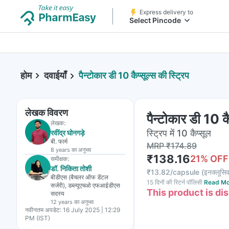
Express delivery to
Select Pincode
होम
दवाईयाँ
पैन्टोकार डी 10 कैप्सूल्स की स्ट्रिप
लेखक विवरण
पैन्टोकार डी 10 कै
लेखक:
स्ट्रिप में 10 कैप्सूल
रवींद्र घोनगड़े
बी. फार्म
MRP
₹
174.89
8 years
का अनुभव
₹
138.16
21
% OFF
समीक्षक:
डॉ. निकिता तोशी
₹
13.82/capsule
(
इनक्लूसि
बीडीएस (बैचलर ऑफ डेंटल
15 दिनों की रिटर्न पॉलिसी
Read Mo
सर्जरी), डब्ल्यूएचओ एफआईडीएस
This product is di
सदस्य
12 years
का अनुभव
नवीनतम अपडेट:
16 July 2025 | 12:29
PM (IST)