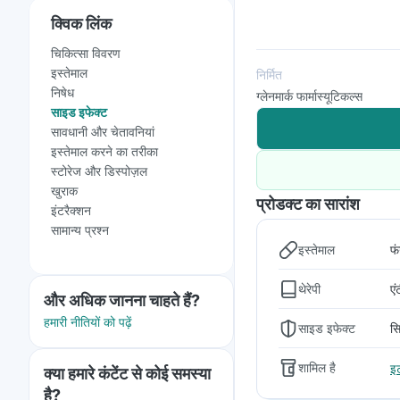
क्विक लिंक
चिकित्सा विवरण
इस्तेमाल
निर्मित
निषेध
ग्लेनमार्क फार्मास्यूटिकल्स
साइड इफेक्ट
सावधानी और चेतावनियां
इस्तेमाल करने का तरीका
स्टोरेज और डिस्पोज़ल
खुराक
प्रोडक्ट का सारांश
इंटरैक्शन
सामान्य प्रश्न
इस्तेमाल
फं
थेरेपी
एं
और अधिक जानना चाहते हैं?
हमारी नीतियों को पढ़ें
साइड इफेक्ट
सि
शामिल है
इ
क्या हमारे कंटेंट से कोई समस्या
है?