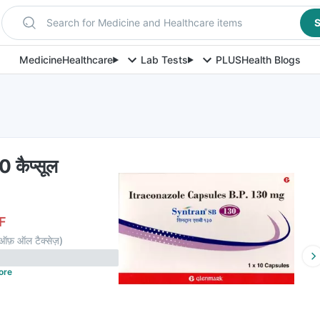
Search for Medicine and Healthcare items
S
Medicine
Healthcare
Lab Tests
PLUS
Health Blogs
0 कैप्सूल
F
ऑफ़ ऑल टैक्सेज़
)
ore