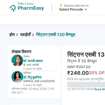
Express delivery to
Select Pincode
होम
दवाईयाँ
सिंट्रान एसबी 130 कैप्सूल
लेखक विवरण
सिंट्रान एसबी 13
लेखक:
स्ट्रिप में 10 कैप्सूल
डॉ. मानसी सावला
बी. फार्म, फार्मडी
MRP
₹
307.50
5 years
का अनुभव
₹
246.00
20
% OF
समीक्षक:
डॉ. रितु बुदानिया
₹
24.6/capsule
(
इनक्लूसिव 
एमबीबीएस, एमडी (फार्माकोलॉजी)
9 years
का अनुभव
नवीनतम अपडेट:
22 May 2026 | 2:19
30 दिनों की रिटर्न पॉलिसी
Read M
PM (IST)