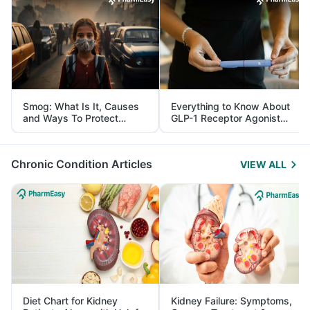
Smog: What Is It, Causes
Everything to Know About
and Ways To Protect
GLP-1 Receptor Agonist
Yourself From It
and Its Role in Weight
Management
Chronic Condition Articles
VIEW ALL
Diet Chart for Kidney
Kidney Failure: Symptoms,