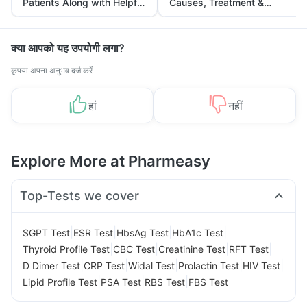
Patients Along with Helpful
Causes, Treatment &
Tips
Prevention
क्या आपको यह उपयोगी लगा?
कृपया अपना अनुभव दर्ज करें
हां
नहीं
Explore More at Pharmeasy
Top-Tests we cover
|
|
|
|
SGPT Test
ESR Test
HbsAg Test
HbA1c Test
|
|
|
|
Thyroid Profile Test
CBC Test
Creatinine Test
RFT Test
|
|
|
|
|
D Dimer Test
CRP Test
Widal Test
Prolactin Test
HIV Test
|
|
|
Lipid Profile Test
PSA Test
RBS Test
FBS Test