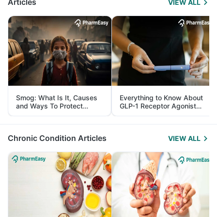
Articles
VIEW ALL
Smog: What Is It, Causes
Everything to Know About
and Ways To Protect
GLP-1 Receptor Agonist
Yourself From It
and Its Role in Weight
Management
Chronic Condition Articles
VIEW ALL