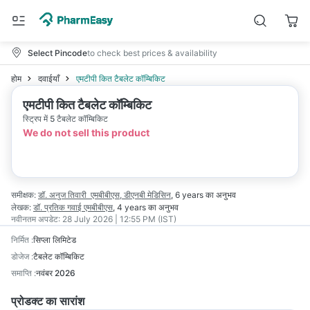
Select Pincode
to check best prices & availability
होम
दवाईयाँ
एमटीपी कित टैबलेट कॉम्बिकिट
एमटीपी कित टैबलेट कॉम्बिकिट
स्ट्रिप में 5 टैबलेट कॉम्बिकिट
We do not sell this product
समीक्षक:
डॉ. अनुज तिवारी
एमबीबीएस, डीएनबी मेडिसिन
,
6 years
का अनुभव
लेखक:
डॉ. प्रतिक गवाई
एमबीबीएस
,
4 years
का अनुभव
नवीनतम अपडेट:
28 July 2026 | 12:55 PM (IST)
निर्मित
:
सिप्ला लिमिटेड
डोजेज
:
टैबलेट कॉम्बिकिट
समाप्ति
:
नवंबर 2026
प्रोडक्ट का सारांश