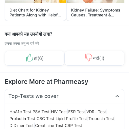
Diet Chart for Kidney
Kidney Failure: Symptoms,
Patients Along with Helpful
Causes, Treatment &
Tips
Prevention
क्या आपको यह उपयोगी लगा?
कृपया अपना अनुभव दर्ज करें
हां
(
6
)
नहीं
(
1
)
Explore More at Pharmeasy
Top-Tests we cover
|
|
|
|
|
HbA1c Test
PSA Test
HIV Test
ESR Test
VDRL Test
|
|
|
|
Prolactin Test
CBC Test
Lipid Profile Test
Troponin Test
|
|
|
D Dimer Test
Creatinine Test
CRP Test