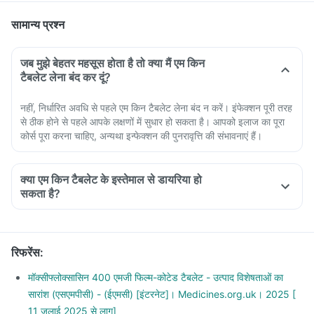
सामान्य प्रश्न
जब मुझे बेहतर महसूस होता है तो क्या मैं एम किन
टैबलेट लेना बंद कर दूं?
नहीं, निर्धारित अवधि से पहले एम किन टैबलेट लेना बंद न करें। इंफेक्शन पूरी तरह
से ठीक होने से पहले आपके लक्षणों में सुधार हो सकता है। आपको इलाज का पूरा
कोर्स पूरा करना चाहिए, अन्यथा इन्फेक्शन की पुनरावृत्ति की संभावनाएं हैं।
क्या एम किन टैबलेट के इस्तेमाल से डायरिया हो
सकता है?
Yes, the use of M Cin Tablet can cause diarrhoea along with
the desired effect, but not everyone gets them.
It is an antibiotic which kills both good and bad bacteria
रिफरेंस
:
when good bacteria present in the intestine gets killed, it
can cause diarrhoea. If you are experiencing severe
मॉक्सीफ्लोक्सासिन 400 एमजी फिल्म-कोटेड टैबलेट - उत्पाद विशेषताओं का
diarrhoea, talk to your doctor about it.
सारांश (एसएमपीसी) - (ईएमसी) [इंटरनेट]। Medicines.org.uk। 2025 [
11 जुलाई 2025 से लागू]