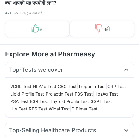
क्या आपको यह उपयोगी लगा?
कृपया अपना अनुभव दर्ज करें
हां
नहीं
Explore More at Pharmeasy
Top-Tests we cover
|
|
|
|
|
VDRL Test
HbA1c Test
CBC Test
Troponin Test
CRP Test
|
|
|
|
Lipid Profile Test
Prolactin Test
FBS Test
HbsAg Test
|
|
|
|
PSA Test
ESR Test
Thyroid Profile Test
SGPT Test
|
|
|
HIV Test
RBS Test
Widal Test
D Dimer Test
Top-Selling Healthcare Products
Unwanted 72
Bold Care Extend Delay Spray
Zincovit