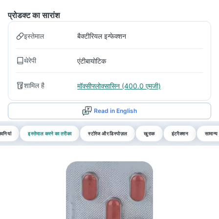
प्रोडक्ट का सारांश
इस्तेमाल
बैक्टीरियल इन्फेक्शन
थेरेपी
एंटीबायोटिक
शामिल है
मॉक्सीफ्लोक्सासिन (400.0 एमजी)
Read in English
वनियां
इस्तेमाल करने का तरीका
स्टोरेज और डिस्पोज़ल
खुराक
इंटरैक्शन
सामान्य 