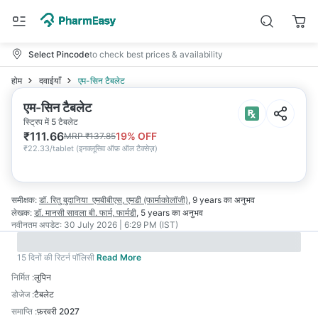
Select Pincode
to check best prices & availability
होम
दवाईयाँ
एम-सिन टैबलेट
एम-सिन टैबलेट
स्ट्रिप में 5 टैबलेट
₹
111.66
19
% OFF
MRP
₹
137.85
₹
22.33/tablet
(
इनक्लूसिव ऑफ़ ऑल टैक्सेज़
)
समीक्षक:
डॉ. रितु बुदानिया
एमबीबीएस, एमडी (फार्माकोलॉजी)
,
9 years
का अनुभव
लेखक:
डॉ. मानसी सावला
बी. फार्म, फार्मडी
,
5 years
का अनुभव
नवीनतम अपडेट:
30 July 2026 | 6:29 PM (IST)
15 दिनों की रिटर्न पॉलिसी
Read More
निर्मित
:
लुपिन
डोजेज
:
टैबलेट
समाप्ति
:
फ़रवरी 2027