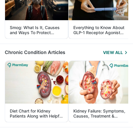
Smog: What Is It, Causes
Everything to Know About
and Ways To Protect
GLP-1 Receptor Agonist
Yourself From It
and Its Role in Weight
Management
Chronic Condition Articles
VIEW ALL
Diet Chart for Kidney
Kidney Failure: Symptoms,
Patients Along with Helpful
Causes, Treatment &
Tips
Prevention