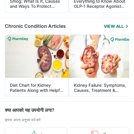
Smog: What Is It, Causes
Everything to Know About
and Ways To Protect
GLP-1 Receptor Agonist
Yourself From It
and Its Role in Weight
Management
Chronic Condition Articles
VIEW ALL
Diet Chart for Kidney
Kidney Failure: Symptoms,
Patients Along with Helpful
Causes, Treatment &
Tips
Prevention
क्या आपको यह उपयोगी लगा?
कृपया अपना अनुभव दर्ज करें