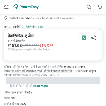
Select Pincode
to check best prices & availability
होम
दवाईयाँ
फेमसिनोल-ए जेल
फेमसिनोल-ए जेल
ट्यूब में 20g जेल
₹
151.68
21
% OFF
MRP
₹
192.00
₹
7.58/gram
(
इनक्लूसिव ऑफ़ ऑल टैक्सेज़
)
समीक्षक:
डॉ. रितु बुदानिया
एमबीबीएस, एमडी (फार्माकोलॉजी)
,
9 years
का अनुभव
लेखक:
डॉ. अर्पित वर्मा
एमबीबीएस, एमडी, सीसीईबीडीएम डायबिटोलॉजी
,
13 years
का अनुभव
नवीनतम अपडेट:
28 July 2026 | 2:05 PM (IST)
30 दिनों की रिटर्न पॉलिसी
Read More
निर्मित
:
डाबर इंडिया लिमिटेड
डोजेज
:
जेल
समाप्ति
:
दिसंबर 2027