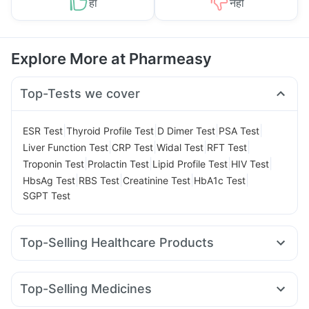
हां
नहीं
Explore More at Pharmeasy
Top-Tests we cover
|
|
|
|
ESR Test
Thyroid Profile Test
D Dimer Test
PSA Test
|
|
|
|
Liver Function Test
CRP Test
Widal Test
RFT Test
|
|
|
|
Troponin Test
Prolactin Test
Lipid Profile Test
HIV Test
|
|
|
|
HbsAg Test
RBS Test
Creatinine Test
HbA1c Test
SGPT Test
Top-Selling Healthcare Products
Himalaya Himcolin Gel
Zincovit
Cremaffin Syrup
I Pill Contraceptive Pill
Shelcal 500mg
Cystone Tablet
Top-Selling Medicines
Himalaya Liv.52 Ds
Unwanted 72
Montek LC
Cilacar 10
Mounjaro 7.5mg
Erly 6mg