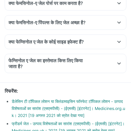
क्या फेमसिनोल-ए जेल पोर्स पर काम करता है?
Apply a thin layer, rub it thoroughly and let it get absorbed
Avoid touching and pressing the acne, pimple too firmly
while applying it
क्या फेमसिनोल-ए पिंपल्स के लिए जेल अच्छा है?
Repeat it as prescribed by your doctor
क्या फेम्सिनोल ए जेल के कोई साइड इफेक्ट हैं?
फेम्सिनोल ए जेल का इस्तेमाल किस लिए किया
जाता है?
रिफरेंस
:
डैलेसिन टी टॉपिकल लोशन या क्लिंडामाइसिन फॉस्फेट टॉपिकल लोशन - उत्पाद
विशेषताओं का सारांश (एसएमपीसी) - (ईएमसी) [इंटरनेट]। Medicines.org.u
k। 2021 [19 अगस्त 2021 को स्रोत देखा गया]
फ्रीडर्म जेल - उत्पाद विशेषताओं का सारांश (एसएमपीसी) - (ईएमसी) [इंटरनेट]।
Medicines.org.uk। 2021 [19 अगस्त 2021 को स्रोत देखा गया]