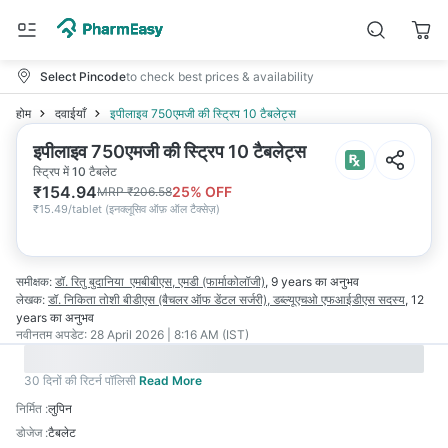
Select Pincode
to check best prices & availability
होम
दवाईयाँ
इपीलाइव 750एमजी की स्ट्रिप 10 टैबलेट्स
इपीलाइव 750एमजी की स्ट्रिप 10 टैबलेट्स
स्ट्रिप में 10 टैबलेट
₹
154.94
25
% OFF
MRP
₹
206.58
₹
15.49/tablet
(
इनक्लूसिव ऑफ़ ऑल टैक्सेज़
)
समीक्षक:
डॉ. रितु बुदानिया
एमबीबीएस, एमडी (फार्माकोलॉजी)
,
9 years
का अनुभव
लेखक:
डॉ. निकिता तोशी
बीडीएस (बैचलर ऑफ डेंटल सर्जरी), डब्ल्यूएचओ एफआईडीएस सदस्य
,
12
years
का अनुभव
नवीनतम अपडेट:
28 April 2026 | 8:16 AM (IST)
30 दिनों की रिटर्न पॉलिसी
Read More
निर्मित
:
लुपिन
डोजेज
:
टैबलेट