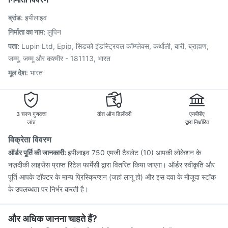
Havrix 720 Junior Vaccine
Prevenar 13 Injection
ब्रांड
:
इपीलाइव
Vaxiflu 2025-2026 Vaccine
Tetanus Vaccine
Influvac Tetra Vaccine
Boostrix Vaccine
निर्माता का नाम
:
लुपिन
Fluarix Tetra Vaccine
Pneumovax 23 Injection
पता
:
Lupin Ltd, Epip, सिडको इंडस्ट्रियल कॉम्प्लेक्स, कर्थोली, बारी, ब्राह्मण,
Nukovax 13 Vaccine
Typbar TCV Injection
जम्मू, जम्मू और कश्मीर - 181113, भारत
मूल देश
:
भारत
3 चरण गुणवत्ता
कॅश ऑन डिलीवरी
एनपीपीए
जांच
द्वारा निर्धारित
विक्रेता विवरण
ऑर्डर पूर्ति की जानकारी:
इपीलाइव 750 एमजी टैबलेट (10) आपकी लोकेशन के
नज़दीकी लाइसेंस प्राप्त रिटेल फार्मेसी द्वारा वितरित किया जाएगा। ऑर्डर स्वीकृति और
पूर्ति आपके डॉक्टर के मान्य प्रिस्क्रिप्शन (जहां लागू हो) और इस दवा के मौजूदा स्टॉक
के उपलब्धता पर निर्भर करती है।
और अधिक जानना चाहते हैं?