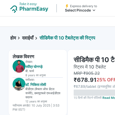
Express delivery to
Select Pincode
होम
दवाईयाँ
सीडिमैक पी 10 टैबलेट्स की स्ट्रिप
लेखक विवरण
सीडिमैक पी 10 टै
लेखक:
स्ट्रिप में 10 टैबलेट
रवींद्र घोनगड़े
बी. फार्म
MRP
₹
905.22
8 years
का अनुभव
₹
678.91
25
% OF
समीक्षक:
डॉ. निकिता तोशी
₹
67.89/tablet
(
इनक्लूसिव ऑ
बीडीएस (बैचलर ऑफ डेंटल
सर्जरी), डब्ल्यूएचओ एफआईडीएस
सदस्य
15 दिनों की रिटर्न पॉलिसी
Read Mo
12 years
का अनुभव
नवीनतम अपडेट:
10 July 2025 | 3:53
PM (IST)