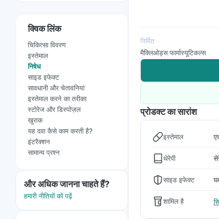
क्विक लिंक
निर्मित
चिकित्सा विवरण
मैक्लिओड्स फार्मास्यूटिकल्स
इस्तेमाल
निषेध
साइड इफेक्ट
सावधानी और चेतावनियां
इस्तेमाल करने का तरीका
स्टोरेज और डिस्पोज़ल
प्रोडक्ट का सारांश
खुराक
यह दवा कैसे काम करती है?
इस्तेमाल
एक
इंटरैक्शन
सामान्य प्रश्न
थेरेपी
से
साइड इफेक्ट
घब
और अधिक जानना चाहते हैं?
हमारी नीतियों को पढ़ें
शामिल है
स