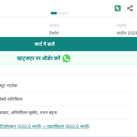
डोजेज
समाप्ति
टैबलेट
अप्रैल 202
कार्ट में डालें
व्हाट्सएप पर ऑर्डर करें
्यूट स्ट्रोक
रेब्रो प्रोटेक्टिव
राहट, अनियंत्रित मूवमेंट, वजन बढ़ना
िटिकोलाइन (500.0 एमजी) + पाइरासिटाम (800.0 एमजी)