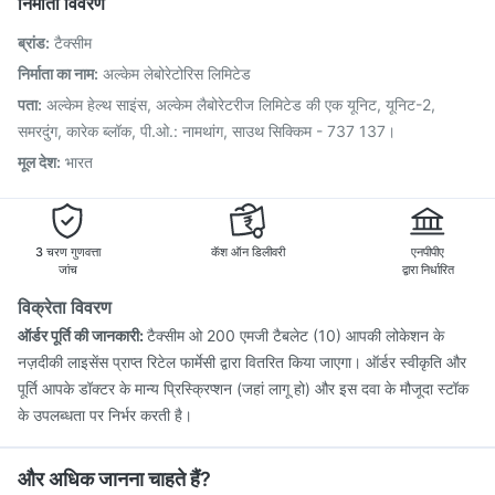
निर्माता विवरण
Tetanus Vaccine
Hexaxim Injection
Prevenar 13 Injection
ब्रांड
:
टैक्सीम
Influvac Tetra Vaccine
Menactra Injection
Nukovax 13 Vaccine
Pneumovax 23 Injection
निर्माता का नाम
:
अल्केम लेबोरेटोरिस लिमिटेड
Fluquadri Sh Vaccine
Typbar TCV Injection
पता
:
अल्केम हेल्थ साइंस, अल्केम लैबोरेटरीज लिमिटेड की एक यूनिट, यूनिट-2,
Boostrix Vaccine
Vaxigrip NH 2025/2026 Vaccine
समरदुंग, कारेक ब्लॉक, पी.ओ.: नामथांग, साउथ सिक्किम - 737 137।
मूल देश
:
भारत
3 चरण गुणवत्ता
कॅश ऑन डिलीवरी
एनपीपीए
जांच
द्वारा निर्धारित
विक्रेता विवरण
ऑर्डर पूर्ति की जानकारी:
टैक्सीम ओ 200 एमजी टैबलेट (10) आपकी लोकेशन के
नज़दीकी लाइसेंस प्राप्त रिटेल फार्मेसी द्वारा वितरित किया जाएगा। ऑर्डर स्वीकृति और
पूर्ति आपके डॉक्टर के मान्य प्रिस्क्रिप्शन (जहां लागू हो) और इस दवा के मौजूदा स्टॉक
के उपलब्धता पर निर्भर करती है।
और अधिक जानना चाहते हैं?