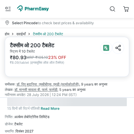
Select Pincode
to check best prices & availability
होम
दवाईयाँ
टैक्सीम ओ 200 टैबलेट
टैक्सीम ओ 200 टैबलेट
स्ट्रिप में 10 टैबलेट
₹
80.93
23
% OFF
MRP
₹
105.10
₹
8.09/tablet
(
इनक्लूसिव ऑफ़ ऑल टैक्सेज़
)
समीक्षक:
डॉ. रितु बुदानिया
एमबीबीएस, एमडी (फार्माकोलॉजी)
,
9 years
का अनुभव
लेखक:
डॉ. मानसी सावला
बी. फार्म, फार्मडी
,
5 years
का अनुभव
नवीनतम अपडेट:
28 July 2026 | 12:24 PM (IST)
15 दिनों की रिटर्न पॉलिसी
Read More
निर्मित
:
अल्केम लेबोरेटोरिस लिमिटेड
डोजेज
:
टैबलेट
समाप्ति
:
दिसंबर 2027