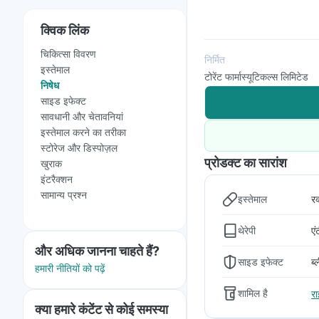
क्विक लिंक
चिकित्सा विवरण
निर्मित
इस्तेमाल
टोरेंट फार्मास्यूटिकल्स लिमिटेड
निषेध
साइड इफेक्ट
सावधानी और चेतावनियां
इस्तेमाल करने का तरीका
स्टोरेज और डिस्पोज़ल
प्रोडक्ट का सारांश
खुराक
इंटरैक्शन
सामान्य प्रश्न
इस्तेमाल
र
थेरेपी
एं
और अधिक जानना चाहते हैं?
साइड इफेक्ट
ब्
हमारी नीतियों को पढ़ें
शामिल है
रा
क्या हमारे कंटेंट से कोई समस्या