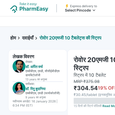
Express delivery to
Select Pincode
होम
दवाईयाँ
रोवोर 20एमजी 10 टैबलेट्स की स्ट्रिप
लेखक विवरण
रोवोर 20एमजी 10
लेखक:
स्ट्रिप
डॉ. अर्पित वर्मा
एमबीबीएस, एमडी, सीसीईबीडीएम
स्ट्रिप में 10 टैबलेट
डायबिटोलॉजी
13 years
का अनुभव
MRP
₹
375.98
समीक्षक:
₹
304.54
19
% OF
डॉ. रितु बुदानिया
एमबीबीएस, एमडी (फार्माकोलॉजी)
₹
30.45/tablet
(
इनक्लूसिव 
9 years
का अनुभव
नवीनतम अपडेट:
16 January 2026 |
6:34 PM (IST)
15 दिनों की रिटर्न पॉलिसी
Read Mo