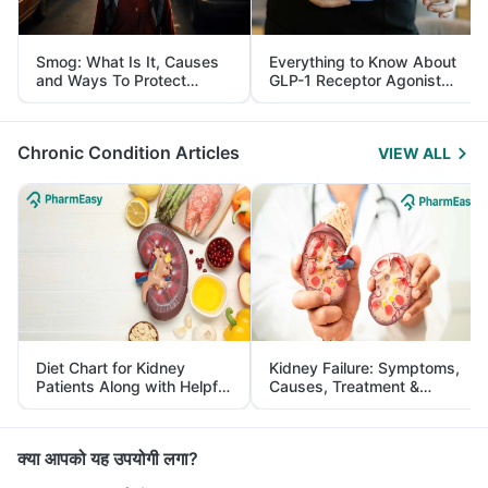
Smog: What Is It, Causes
Everything to Know About
and Ways To Protect
GLP-1 Receptor Agonist
Yourself From It
and Its Role in Weight
Management
Chronic Condition Articles
VIEW ALL
Diet Chart for Kidney
Kidney Failure: Symptoms,
Patients Along with Helpful
Causes, Treatment &
Tips
Prevention
क्या आपको यह उपयोगी लगा?