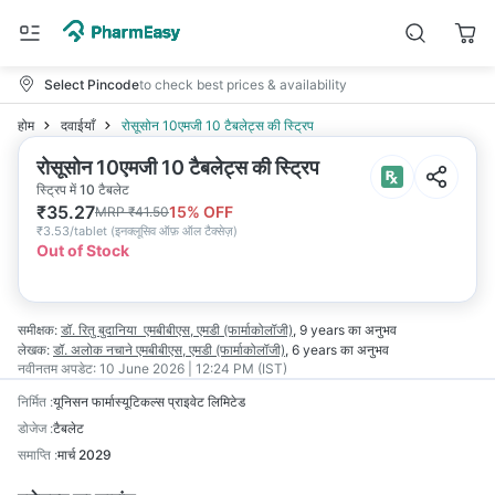
Select Pincode
to check best prices & availability
होम
दवाईयाँ
रोसूसोन 10एमजी 10 टैबलेट्स की स्ट्रिप
रोसूसोन 10एमजी 10 टैबलेट्स की स्ट्रिप
स्ट्रिप में 10 टैबलेट
₹
35.27
15
% OFF
MRP
₹
41.50
₹
3.53/tablet
(
इनक्लूसिव ऑफ़ ऑल टैक्सेज़
)
Out of Stock
समीक्षक:
डॉ. रितु बुदानिया
एमबीबीएस, एमडी (फार्माकोलॉजी)
,
9 years
का अनुभव
लेखक:
डॉ. अलोक नचाने
एमबीबीएस, एमडी (फार्माकोलॉजी)
,
6 years
का अनुभव
नवीनतम अपडेट:
10 June 2026 | 12:24 PM (IST)
निर्मित
:
यूनिसन फार्मास्यूटिकल्स प्राइवेट लिमिटेड
डोजेज
:
टैबलेट
समाप्ति
:
मार्च 2029