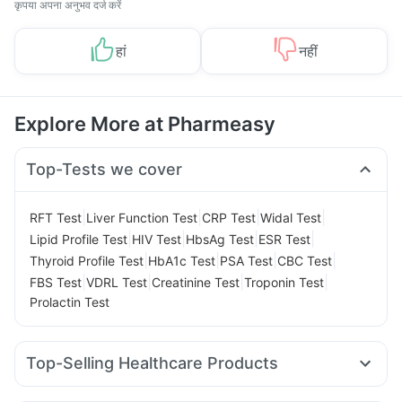
कृपया अपना अनुभव दर्ज करें
हां
नहीं
Explore More at Pharmeasy
Top-Tests we cover
|
|
|
|
RFT Test
Liver Function Test
CRP Test
Widal Test
|
|
|
|
Lipid Profile Test
HIV Test
HbsAg Test
ESR Test
|
|
|
|
Thyroid Profile Test
HbA1c Test
PSA Test
CBC Test
|
|
|
|
FBS Test
VDRL Test
Creatinine Test
Troponin Test
Prolactin Test
Top-Selling Healthcare Products
Unwanted 72
Cremaffin Syrup
Buscogast 10mg