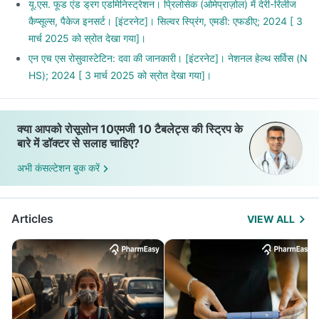
यू.एस. फूड एंड ड्रग एडमिनिस्ट्रेशन। प्रिलोसेक (ओमेप्राज़ोल) में देरी-रिलीज
कैप्सूल्स, पैकेज इनसर्ट। [इंटरनेट]। सिल्वर स्प्रिंग, एमडी: एफडीए; 2024 [ 3
मार्च 2025 को स्रोत देखा गया]।
एन एच एस रोसुवास्टेटिन: दवा की जानकारी। [इंटरनेट]। नेशनल हेल्थ सर्विस (N
HS); 2024 [ 3 मार्च 2025 को स्रोत देखा गया]।
क्या आपको रोसूसोन 10एमजी 10 टैबलेट्स की स्ट्रिप के
बारे में डॉक्टर से सलाह चाहिए?
अभी कंसल्टेशन बुक करें
Articles
VIEW ALL