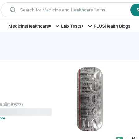
Search for Medicine and Healthcare items
S
Medicine
Healthcare
Lab Tests
PLUS
Health Blogs
़ ऑल टैक्सेज़
)
ore