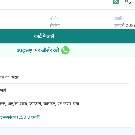
डोजेज
समाप्ति
टैबलेट
जनवरी 202
कार्ट में डालें
व्हाट्सएप पर ऑर्डर करें
राब का व्यसन
ष्कर्ष
त्ते, धातु का स्वाद, कमजोरी, घबराहट, पेट खराब होना
ाइसल्फीराम (250.0 एमजी)