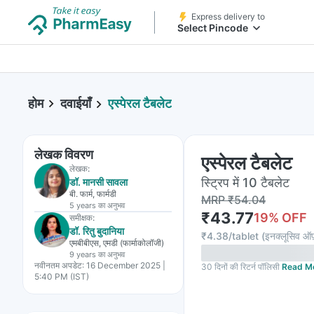
Express delivery to
Select Pincode
होम
दवाईयाँ
एस्पेरल टैबलेट
लेखक विवरण
एस्पेरल टैबलेट
लेखक:
स्ट्रिप में 10 टैबलेट
डॉ. मानसी सावला
बी. फार्म, फार्मडी
MRP
₹
54.04
5 years
का अनुभव
₹
43.77
19
% OFF
समीक्षक:
डॉ. रितु बुदानिया
₹
4.38/tablet
(
इनक्लूसिव ऑफ
एमबीबीएस, एमडी (फार्माकोलॉजी)
9 years
का अनुभव
नवीनतम अपडेट:
16 December 2025 |
30 दिनों की रिटर्न पॉलिसी
Read M
5:40 PM (IST)