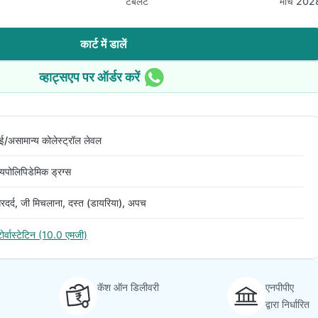
टैबलेट
मार्च 202
कार्ट में डालें
व्हाट्सएप पर ऑर्डर करें
ई/असामान्य कोलेस्ट्रॉल लेवल
यपोलिपिडेमिक ड्रग्स
रदर्द, जी मिचलाना, दस्त (डायरिया), अपच
ोर्वास्टेटिन (10.0 एमजी)
कॅश ऑन डिलीवरी
एनपीपीए
द्वारा निर्धारित