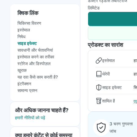
डॉक्टर रेड्डीस लेबोरेटरीज
लिमिटेड
क्विक लिंक
चिकित्सा विवरण
इस्तेमाल
निषेध
साइड इफेक्ट
प्रोडक्ट का सारांश
सावधानी और चेतावनियां
इस्तेमाल करने का तरीका
इस्तेमाल
हा
स्टोरेज और डिस्पोज़ल
खुराक
थेरेपी
हा
यह दवा कैसे काम करती है?
इंटरैक्शन
साइड इफेक्ट
सि
सामान्य प्रश्न
शामिल है
एट
और अधिक जानना चाहते हैं?
हमारी नीतियों को पढ़ें
3 चरण गुणवत्ता
जांच
क्या हमारे कंटेंट से कोई समस्या