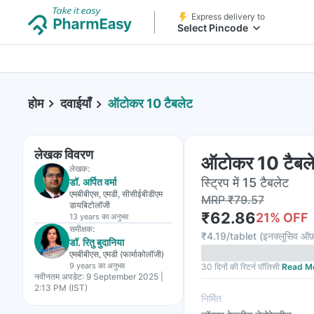
Express delivery to
Select Pincode
होम
दवाईयाँ
ऑटोकर 10 टैबलेट
लेखक विवरण
ऑटोकर 10 टैबल
लेखक:
स्ट्रिप में 15 टैबलेट
डॉ. अर्पित वर्मा
एमबीबीएस, एमडी, सीसीईबीडीएम
MRP
₹
79.57
डायबिटोलॉजी
₹
62.86
21
% OFF
13 years
का अनुभव
समीक्षक:
₹
4.19/tablet
(
इनक्लूसिव ऑफ़
डॉ. रितु बुदानिया
एमबीबीएस, एमडी (फार्माकोलॉजी)
9 years
का अनुभव
30 दिनों की रिटर्न पॉलिसी
Read M
नवीनतम अपडेट:
9 September 2025 |
2:13 PM (IST)
निर्मित