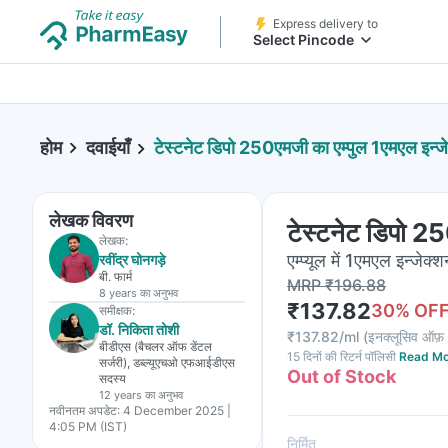
Express delivery to
Select Pincode
होम
दवाईयाँ
टेस्टनेट डिपो 250एमजी का एम्पुल 1एमएल इन्ज
लेखक विवरण
टेस्टनेट डिपो 25
लेखक:
एम्प्यूल में 1एमएल इन्जेक्
रवींद्र घोनगड़े
बी. फार्म
MRP
₹
196.88
8 years
का अनुभव
₹
137.82
30
% OF
समीक्षक:
डॉ. निकिता तोशी
₹
137.82/ml
(
इनक्लूसिव ऑफ़ 
बीडीएस (बैचलर ऑफ डेंटल
15 दिनों की रिटर्न पॉलिसी
Read Mo
सर्जरी), डब्ल्यूएचओ एफआईडीएस
Out of Stock
सदस्य
12 years
का अनुभव
नवीनतम अपडेट:
4 December 2025 |
4:05 PM (IST)
निर्मित