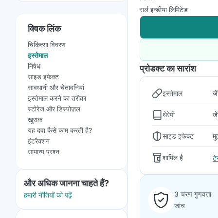
सर्ल इन्डीया लिमिटेड
क्विक लिंक
चिकित्सा विवरण
इस्तेमाल
निषेध
प्रोडक्ट का सारांश
साइड इफेक्ट
सावधानी और चेतावनियां
इस्तेमाल
जे
इस्तेमाल करने का तरीका
स्टोरेज और डिस्पोज़ल
थेरेपी
जे
खुराक
यह दवा कैसे काम करती है?
साइड इफेक्ट
मु
इंटरैक्शन
सामान्य प्रश्न
शामिल है
ट
और अधिक जानना चाहते हैं?
3 चरण गुणवत्ता
हमारी नीतियों को पढ़ें
जांच