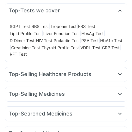
Top-Tests we cover
|
|
|
|
SGPT Test
RBS Test
Troponin Test
FBS Test
|
|
|
Lipid Profile Test
Liver Function Test
HbsAg Test
|
|
|
|
D Dimer Test
HIV Test
Prolactin Test
PSA Test
HbA1c Test
|
|
|
|
|
Creatinine Test
Thyroid Profile Test
VDRL Test
CRP Test
RFT Test
Top-Selling Healthcare Products
I Pill Contraceptive Pill
Dulcoflex 5mg
Himalaya Himcolin Gel
Cremaffin Syrup
Top-Selling Medicines
Bold Care Extend Delay Spray
Levipil 500
Orofer XT
Amoxyclav 625
Nurokind LC
Supradyn Daily Multivitamin
Unwanted 72
Telma 40
Cilacar 10
Wegovy 0.25mg
Mounjaro 7.5mg
Buscogast 10mg
Digene Acidity & Gas Relief Tablets
Top-Searched Medicines
Lirafit 6mg
Yurpeak 10mg
Montek LC
Rybelsus 3mg
Cystone Tablet
Depura Vitamin D3
Shelcal 500mg
Becosules
Primolut N
Pan 40mg
Meftal Spas
Dolo 650
Pantocid DSR
Rybelsus 7mg
Montair LC
Yurpeak 5mg
Prega News Pregnancy Test Kit
Abzorb Antifungal Soap
Allegra 120mg
Nexpro Rd 40mg
Budecort 0.5mg
Zincovit
Evion 400 mg
Gaviscon Liquid Instant Relief