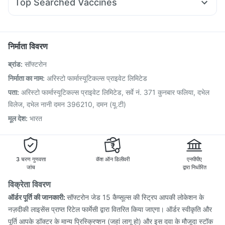
Top Searched Vaccines
Karvol Plus
Pan D
Omee 20mg
Dexona 0.5mg
Sinarest
Gardasil Injection
Biovac A Vaccine
Fluarix Tetra Vaccine
Ecosprin 75mg
Ondem Syrup
Fourderm Cream
Havrix 720 Junior Vaccine
Pneumovax 23 Vaccine
Vaxigrip NH 2025/2026 Vaccine
Typbar TCV Injection
निर्माता विवरण
Rotasil Vaccine
Prevenar 13 Injection
ब्रांड
:
सॉफ्टरोन
Vaxiflu 2025-2026 Vaccine
Pneumosil Vaccine
Boostrix Vaccine
Hexaxim Injection
Nukovax 13 Vaccine
निर्माता का नाम
:
अरिस्टो फार्मास्यूटिकल्स प्राइवेट लिमिटेड
Jeev 3mcg Vaccine
Influvac Tetra Vaccine
पता
:
अरिस्टो फार्मास्यूटिकल्स प्राइवेट लिमिटेड, सर्वे नं. 371 कुनबार फलिया, दभेल
Menactra Injection
विलेज, दभेल नानी दमन 396210, दमन (यू.टी)
मूल देश
:
भारत
3 चरण गुणवत्ता
कॅश ऑन डिलीवरी
एनपीपीए
जांच
द्वारा निर्धारित
विक्रेता विवरण
ऑर्डर पूर्ति की जानकारी:
सॉफ्टरोन जेड 15 कैप्सूल्स की स्ट्रिप आपकी लोकेशन के
नज़दीकी लाइसेंस प्राप्त रिटेल फार्मेसी द्वारा वितरित किया जाएगा। ऑर्डर स्वीकृति और
पूर्ति आपके डॉक्टर के मान्य प्रिस्क्रिप्शन (जहां लागू हो) और इस दवा के मौजूदा स्टॉक