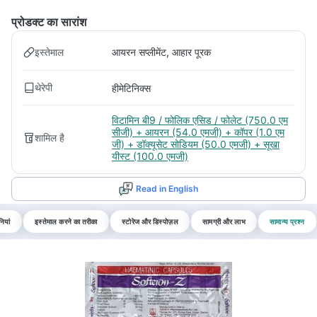
प्रोडक्ट का सारांश
इस्तेमाल
आयरन सप्लीमेंट, आहार पूरक
थेरेपी
हीमेटिनिक्स
विटामिन बी9 / फोलिक एसिड / फोलेट (750.0 एम
सीजी) + आयरन (54.0 एमजी) + कॉपर (1.0 एम
शामिल है
जी) + डॉक्यूसेट सोडियम (50.0 एमजी) + सूखा
यीस्ट (100.0 एमजी)
Read in English
ियां
इस्तेमाल करने का तरीका
स्टोरेज और डिस्पोज़ल
सामग्री और लाभ
सामान्य प्रश्न