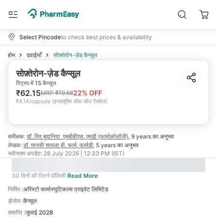
Select Pincode
to check best prices & availability
होम
दवाईयाँ
सोफ़्तेरोन-ज़ेड कैप्सूल
सोफ़्तेरोन-ज़ेड कैप्सूल
स्ट्रिप में 15 कैप्सूल
₹
62.15
22
% OFF
MRP
₹
79.68
₹
4.14/capsule
(
इनक्लूसिव ऑफ़ ऑल टैक्सेज़
)
समीक्षक:
डॉ. रितु बुदानिया
एमबीबीएस, एमडी (फार्माकोलॉजी)
,
9 years
का अनुभव
लेखक:
डॉ. मानसी सावला
बी. फार्म, फार्मडी
,
5 years
का अनुभव
नवीनतम अपडेट:
28 July 2026 | 12:33 PM (IST)
30 दिनों की रिटर्न पॉलिसी
Read More
निर्मित
:
अरिस्टो फार्मास्यूटिकल्स प्राइवेट लिमिटेड
डोजेज
:
कैप्सूल
समाप्ति
:
जुलाई 2028