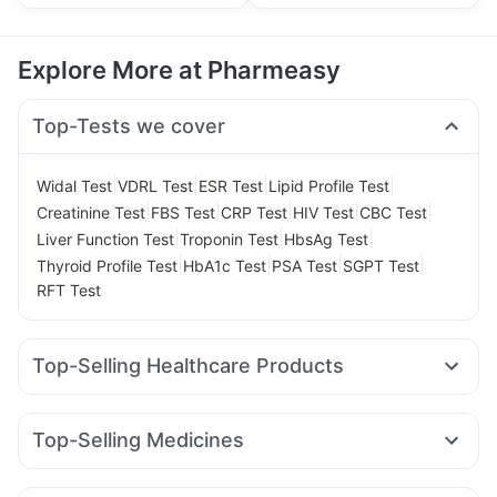
Explore More at Pharmeasy
Top-Tests we cover
|
|
|
|
Widal Test
VDRL Test
ESR Test
Lipid Profile Test
|
|
|
|
|
Creatinine Test
FBS Test
CRP Test
HIV Test
CBC Test
|
|
|
Liver Function Test
Troponin Test
HbsAg Test
|
|
|
|
Thyroid Profile Test
HbA1c Test
PSA Test
SGPT Test
RFT Test
Top-Selling Healthcare Products
Prega News Pregnancy Test Kit
Depura Vitamin D3
Evion 400 mg
Prohance Nutrition Drink
Zincovit
Top-Selling Medicines
Himalaya Himcolin Gel
I Pill Contraceptive Pill
Amoxyclav 625
Mounjaro 7.5mg
Yurpeak 5mg
Cystone Tablet
Bold Care Extend Delay Spray