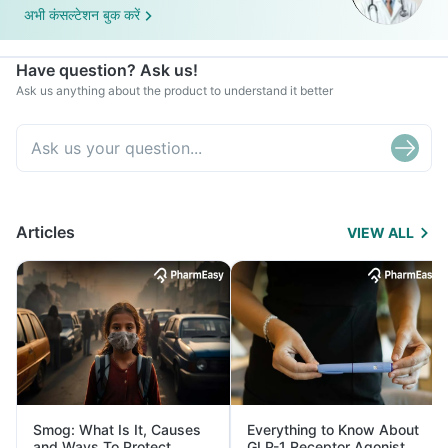
अभी कंसल्टेशन बुक करें
Have question? Ask us!
Ask us anything about the product to understand it better
Articles
VIEW ALL
Smog: What Is It, Causes
Everything to Know About
and Ways To Protect
GLP-1 Receptor Agonist