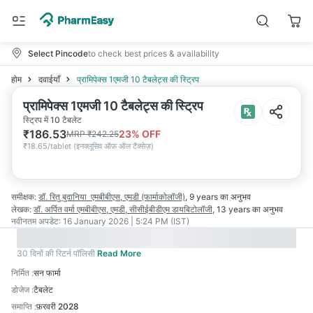
Select Pincode
to check best prices & availability
होम
दवाईयाँ
प्रामिपेक्स 1एमजी 10 टैबलेट्स की स्ट्रिप
प्रामिपेक्स 1एमजी 10 टैबलेट्स की स्ट्रिप
स्ट्रिप में 10 टैबलेट
₹
186.53
23
% OFF
MRP
₹
242.25
₹
18.65/tablet
(
इनक्लूसिव ऑफ़ ऑल टैक्सेज़
)
समीक्षक:
डॉ. रितु बुदानिया
एमबीबीएस, एमडी (फार्माकोलॉजी)
,
9 years
का अनुभव
लेखक:
डॉ. अर्पित वर्मा
एमबीबीएस, एमडी, सीसीईबीडीएम डायबिटोलॉजी
,
13 years
का अनुभव
नवीनतम अपडेट:
16 January 2026 | 5:24 PM (IST)
30 दिनों की रिटर्न पॉलिसी
Read More
निर्मित
:
सन फार्मा
डोजेज
:
टैबलेट
समाप्ति
:
फ़रवरी 2028