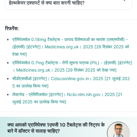
हेल्थकेयर एक्सपर्ट से क्या बात करनी चाहिए?
Inform the doctor about your detailed medical & surgical
history
Inform your doctor if you have heart, liver or kidney disease
रिफरेंस
:
Inform your doctor if you are pregnant, breastfeeding or
planning to have a baby
प्रैमिपेक्सोल 0.18mg टैबलेट्स - उत्पाद विशेषताओं का सारांश (एसएमपीसी) -
Pramipex Tablet may interact with other medicines, hence,
(ईएमसी) [इंटरनेट]। Medicines.org.uk। 2025 [29 दिसंबर 2025 को
inform your doctor if you are taking any other medicines
देखा गया]
including supplements or herbal products. Also inform your
प्रैमिपेक्सोल 0.7mg टैबलेट्स - रोगी सूचना पत्रक (PIL) - (ईएमसी) [इंटरनेट]
doctor if you are stopping any medicine.
। Medicines.org.uk। 2025 [29 दिसंबर 2025 को देखा गया]
सीडीएससीओ [इंटरनेट]। Cdscoonline.gov.in। 2025 [21 जुलाई 202
5 का उल्लेख किया गया]
लैक्टमेड - प्रेमिपिक्सोल [इंटरनेट]। Ncbi.nlm.nih.gov। 2025 [21
जुलाई 2025 का उल्लेख किया गया]
क्या आपको प्रामिपेक्स 1एमजी 10 टैबलेट्स की स्ट्रिप के
बारे में डॉक्टर से सलाह चाहिए?