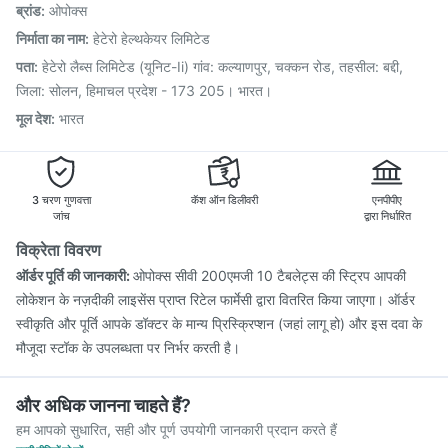
ब्रांड
:
ओपोक्स
Fluarix Tetra Vaccine
Rotasil Vaccine
Hexaxim Injection
Gardasil 9 Pre Injection
Nukovax 13 Vaccine
निर्माता का नाम
:
हेटेरो हेल्थकेयर लिमिटेड
Tetanus Vaccine
Vaxiflu 2025-2026 Vaccine
पता
:
हेटेरो लैब्स लिमिटेड (यूनिट-Ii) गांव: कल्याणपुर, चक्कन रोड, तहसील: बद्दी,
Gardasil Injection
जिला: सोलन, हिमाचल प्रदेश - 173 205। भारत।
मूल देश
:
भारत
3 चरण गुणवत्ता
कॅश ऑन डिलीवरी
एनपीपीए
जांच
द्वारा निर्धारित
विक्रेता विवरण
ऑर्डर पूर्ति की जानकारी:
ओपोक्स सीवी 200एमजी 10 टैबलेट्स की स्ट्रिप आपकी
लोकेशन के नज़दीकी लाइसेंस प्राप्त रिटेल फार्मेसी द्वारा वितरित किया जाएगा। ऑर्डर
स्वीकृति और पूर्ति आपके डॉक्टर के मान्य प्रिस्क्रिप्शन (जहां लागू हो) और इस दवा के
मौजूदा स्टॉक के उपलब्धता पर निर्भर करती है।
और अधिक जानना चाहते हैं?
हम आपको सुधारित, सही और पूर्ण उपयोगी जानकारी प्रदान करते हैं