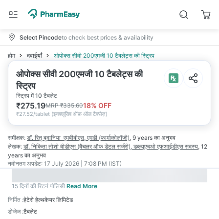
Select Pincode
to check best prices & availability
होम
दवाईयाँ
ओपोक्स सीवी 200एमजी 10 टैबलेट्स की स्ट्रिप
ओपोक्स सीवी 200एमजी 10 टैबलेट्स की
स्ट्रिप
स्ट्रिप में 10 टैबलेट
₹
275.19
18
% OFF
MRP
₹
335.60
₹
27.52/tablet
(
इनक्लूसिव ऑफ़ ऑल टैक्सेज़
)
समीक्षक:
डॉ. रितु बुदानिया
एमबीबीएस, एमडी (फार्माकोलॉजी)
,
9 years
का अनुभव
लेखक:
डॉ. निकिता तोशी
बीडीएस (बैचलर ऑफ डेंटल सर्जरी), डब्ल्यूएचओ एफआईडीएस सदस्य
,
12
years
का अनुभव
नवीनतम अपडेट:
17 July 2026 | 7:08 PM (IST)
15 दिनों की रिटर्न पॉलिसी
Read More
निर्मित
:
हेटेरो हेल्थकेयर लिमिटेड
डोजेज
:
टैबलेट