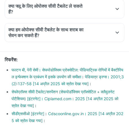
क्या फ्लू के लिए ओपोक्स सीवी टैबलेट ले सकते
हैं?
क्या हम ओपोक्स सीवी टैबलेट के साथ शराब का
सेवन कर सकते हैं?
You should avoid consuming alcohol along with this medicine
as alcohol and Opox Cv Tablet have similar side effects.
The concomitant use can further increase the side effects.
रिफरेंस
:
Alcohol slows down body's functions and can reduce energy
levels which can delay the recovery from illness.
फल्टन बी, पेरी सेमी। सेफपोडोक्सिम प्रोक्सेटिल: पीडियाट्रिक रोगियों में बैक्टीरिय
ल इन्फेक्शन के प्रबंधन में इसके उपयोग की समीक्षा। पेडियात्र ड्रग्स। 2001;3
(2):137-58 [14 अप्रैल 2025 को स्रोत देखा गया]।
सेफोप्रॉक्स सीवी टैबलेट/सस्पेंशन (सेफपोडॉक्सिम प्रॉक्सेटिल + क्लैवुलनेट
पोटैशियम) [इंटरनेट]। Ciplamed.com। 2025 [14 अप्रैल 2025 को
स्रोत देखा गया]।
सीडीएससीओ [इंटरनेट]। Cdscoonline.gov.in। 2025 [14 अप्रैल 202
5 को स्रोत देखा गया]।