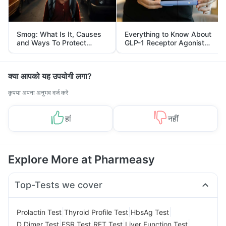
Smog: What Is It, Causes
Everything to Know About
and Ways To Protect
GLP-1 Receptor Agonist
Yourself From It
and Its Role in Weight
Management
क्या आपको यह उपयोगी लगा?
कृपया अपना अनुभव दर्ज करें
हां
नहीं
Explore More at Pharmeasy
Top-Tests we cover
|
|
|
Prolactin Test
Thyroid Profile Test
HbsAg Test
|
|
|
|
D Dimer Test
ESR Test
RFT Test
Liver Function Test