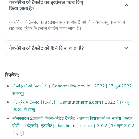
नेक्सोवैस ओ टैबलेट का इस्तेमाल किस लिए
किया जाता है?
नेक्सोवैस ओ टैबलेट का इस्तेमाल वयस्कों और 6 वर्ष से अधिक आयु के बच्चों में
हाई ब्लड प्रेशर के इलाज के लिए किया जाता है।
नेक्सोवैस ओ टैबलेट को कैसे लिया जाता है?
Take Nexovas O Tablet as a whole with sufficient water.
Always take this medicine exactly as prescribed by your
doctor.
रिफरेंस
:
Do not cut, break, or chew the medicine.
Do not consume more than the prescribed dose.
सीडीएससीओ [इंटरनेट]। Cdscoonline.gov.in। 2022 [ 17 जून 2022
Do not discontinue the medicine on your own without
से लागू]
consulting your doctor.
सेंटाप्रेस® टैबलेट [इंटरनेट]। Centaurpharma.com। 2022 [ 17 जून
2022 से लागू]
ओलमेसर्टन 20एमजी फिल्म-कोटेड टैबलेट - उत्पाद विशेषताओं का सारांश (एसएम
पीसी) - (ईएमसी) [इंटरनेट]। Medicines.org.uk। 2022 [ 17 जून 2022
से लागू]