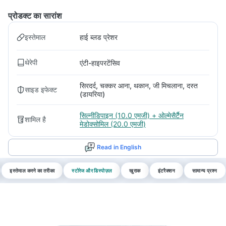
प्रोडक्ट का सारांश
इस्तेमाल
हाई ब्लड प्रेशर
थेरेपी
एंटी-हाइपरटेंसिव
सिरदर्द, चक्कर आना, थकान, जी मिचलाना, दस्त
साइड इफेक्ट
(डायरिया)
सिल्नीडिपाइन (10.0 एमजी) + ओल्मेसैर्टैन
शामिल है
मेडोक्सोमिल (20.0 एमजी)
Read in English
इस्तेमाल करने का तरीका
स्टोरेज और डिस्पोज़ल
खुराक
इंटरैक्शन
सामान्य प्रश्न