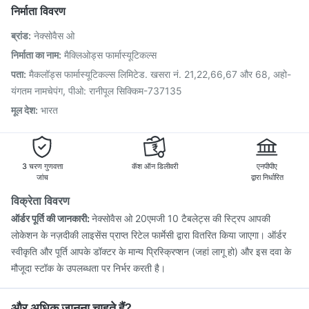
Havrix 720 Junior Vaccine
Pneumosil Vaccine
निर्माता विवरण
Pneumovax 23 Injection
Nukovax 13 Vaccine
ब्रांड
:
नेक्सोवैस ओ
Fluquadri Sh Vaccine
Tetanus Vaccine
Gardasil Injection
Boostrix Vaccine
Rotasil Vaccine
Hexaxim Injection
निर्माता का नाम
:
मैक्लिओड्स फार्मास्यूटिकल्स
Menactra Injection
Vaxiflu 2025-2026 Vaccine
पता
:
मैकलॉड्स फार्मास्यूटिकल्स लिमिटेड. खसरा नं. 21,22,66,67 और 68, अहो-
Typbar TCV Injection
यंगतम नामचेपंग, पीओ: रानीपूल सिक्किम-737135
मूल देश
:
भारत
3 चरण गुणवत्ता
कॅश ऑन डिलीवरी
एनपीपीए
जांच
द्वारा निर्धारित
विक्रेता विवरण
ऑर्डर पूर्ति की जानकारी:
नेक्सोवैस ओ 20एमजी 10 टैबलेट्स की स्ट्रिप आपकी
लोकेशन के नज़दीकी लाइसेंस प्राप्त रिटेल फार्मेसी द्वारा वितरित किया जाएगा। ऑर्डर
स्वीकृति और पूर्ति आपके डॉक्टर के मान्य प्रिस्क्रिप्शन (जहां लागू हो) और इस दवा के
मौजूदा स्टॉक के उपलब्धता पर निर्भर करती है।
और अधिक जानना चाहते हैं?