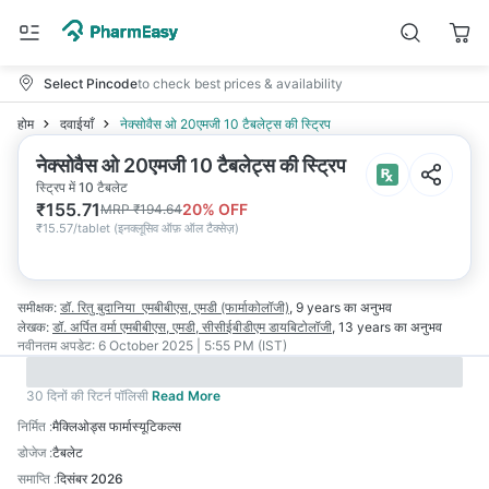
Select Pincode
to check best prices & availability
होम
दवाईयाँ
नेक्सोवैस ओ 20एमजी 10 टैबलेट्स की स्ट्रिप
नेक्सोवैस ओ 20एमजी 10 टैबलेट्स की स्ट्रिप
स्ट्रिप में 10 टैबलेट
₹
155.71
20
% OFF
MRP
₹
194.64
₹
15.57/tablet
(
इनक्लूसिव ऑफ़ ऑल टैक्सेज़
)
समीक्षक:
डॉ. रितु बुदानिया
एमबीबीएस, एमडी (फार्माकोलॉजी)
,
9 years
का अनुभव
लेखक:
डॉ. अर्पित वर्मा
एमबीबीएस, एमडी, सीसीईबीडीएम डायबिटोलॉजी
,
13 years
का अनुभव
नवीनतम अपडेट:
6 October 2025 | 5:55 PM (IST)
30 दिनों की रिटर्न पॉलिसी
Read More
निर्मित
:
मैक्लिओड्स फार्मास्यूटिकल्स
डोजेज
:
टैबलेट
समाप्ति
:
दिसंबर 2026