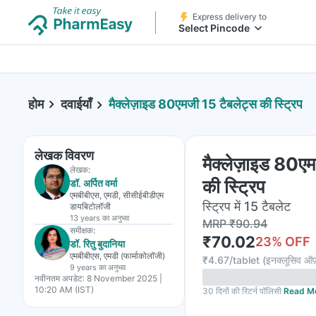
Express delivery to
Select Pincode
होम
दवाईयाँ
मैक्लेज़ाइड 80एमजी 15 टैबलेट्स की स्ट्रिप
लेखक विवरण
मैक्लेज़ाइड 80एम
लेखक:
की स्ट्रिप
डॉ. अर्पित वर्मा
एमबीबीएस, एमडी, सीसीईबीडीएम
स्ट्रिप में 15 टैबलेट
डायबिटोलॉजी
13 years
का अनुभव
MRP
₹
90.94
समीक्षक:
₹
70.02
23
% OFF
डॉ. रितु बुदानिया
एमबीबीएस, एमडी (फार्माकोलॉजी)
₹
4.67/tablet
(
इनक्लूसिव ऑफ
9 years
का अनुभव
नवीनतम अपडेट:
8 November 2025 |
10:20 AM (IST)
30 दिनों की रिटर्न पॉलिसी
Read M