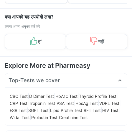
Tips
Prevention
क्या आपको यह उपयोगी लगा?
कृपया अपना अनुभव दर्ज करें
हां
नहीं
Explore More at Pharmeasy
Top-Tests we cover
|
|
|
|
CBC Test
D Dimer Test
HbA1c Test
Thyroid Profile Test
|
|
|
|
|
CRP Test
Troponin Test
PSA Test
HbsAg Test
VDRL Test
|
|
|
|
|
ESR Test
SGPT Test
Lipid Profile Test
RFT Test
HIV Test
|
|
Widal Test
Prolactin Test
Creatinine Test