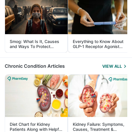
Smog: What Is It, Causes
Everything to Know About
and Ways To Protect
GLP-1 Receptor Agonist
Yourself From It
and Its Role in Weight
Management
Chronic Condition Articles
VIEW ALL
Diet Chart for Kidney
Kidney Failure: Symptoms,
Patients Along with Helpful
Causes, Treatment &