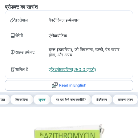
प्रोडक्ट का सारांश
इस्तेमाल
बैक्टीरियल इन्फेक्शन
थेरेपी
एंटीबायोटिक
दस्त (डायरिया), जी मिचलाना, उल्टी, पेट खराब
साइड इफेक्ट
होना, और अपच
शामिल है
एज़िथ्रोमायसिन(250.0 एमजी)
Read in English
पोज़ल
क्विक टिप्स
खुराक
यह दवा कैसे काम करती है?
इंटरैक्शन
सामान्य प्रश्न