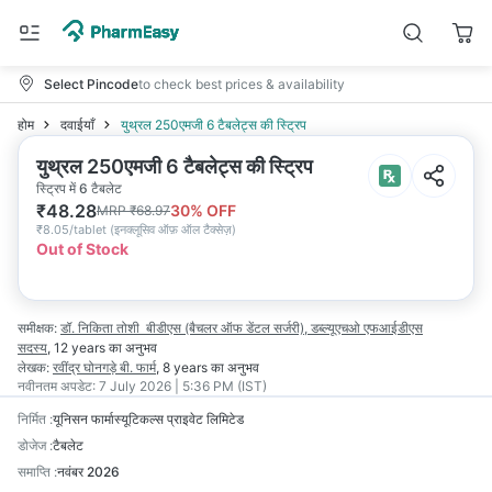
Select Pincode
to check best prices & availability
होम
दवाईयाँ
युथ्रल 250एमजी 6 टैबलेट्स की स्ट्रिप
युथ्रल 250एमजी 6 टैबलेट्स की स्ट्रिप
स्ट्रिप में 6 टैबलेट
₹
48.28
30
% OFF
MRP
₹
68.97
₹
8.05/tablet
(
इनक्लूसिव ऑफ़ ऑल टैक्सेज़
)
Out of Stock
समीक्षक:
डॉ. निकिता तोशी
बीडीएस (बैचलर ऑफ डेंटल सर्जरी), डब्ल्यूएचओ एफआईडीएस
सदस्य
,
12 years
का अनुभव
लेखक:
रवींद्र घोनगड़े
बी. फार्म
,
8 years
का अनुभव
नवीनतम अपडेट:
7 July 2026 | 5:36 PM (IST)
निर्मित
:
यूनिसन फार्मास्यूटिकल्स प्राइवेट लिमिटेड
डोजेज
:
टैबलेट
समाप्ति
:
नवंबर 2026