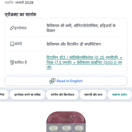
समाप्ति
:
जनवरी 2028
प्रोडक्ट का सारांश
कैल्शियम की कमी, ऑस्टियोपोरोसिस, हड्डियों के
इस्तेमाल
विकार
थेरेपी
कैल्शियम और विटामिन डी सप्लीमेंटेशन
विटामिन डी3 / कोलिकैल्सीफेरोल (0.25 एमसीजी) +
शामिल है
जिंक (7.5 एमजी) + कैल्शियम कार्बोनेट (500.0 एम
जी)
Read in English
ियां
इस्तेमाल करने का तरीका
स्टोरेज और डिस्पोज़ल
सामग्री और लाभ
सामान्य प्रश्न