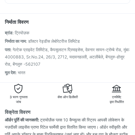
Hexaxim Injection
Pneumovax 23 Vaccine
Ecosprin 75mg
Sinarest
Budecort 0.5mg
Allegra 120mg
Tetanus Vaccine
Fluarix Tetra Vaccine
Pneumosil Vaccine
Pan D
Biovac A Vaccine
Menactra Injection
Fluquadri Sh Vaccine
निर्माता विवरण
Boostrix Vaccine
Vaxigrip NH 2025/2026 Vaccine
ब्रांड
:
ट्रियोज़क
Pneumovax 23 Injection
Typbar TCV Injection
Vaxiflu 2025-2026 Vaccine
Havrix 720 Junior Vaccine
निर्माता का नाम
:
डॉक्टर रेड्डीस लेबोरेटरीज लिमिटेड
Gardasil 9 Pre Injection
Nukovax 13 Vaccine
पता
:
गेल्टेक प्राइवेट लिमिटेड, कैपसुलाटन प्रिमाइसेस, देवनार सायन-ट्रोम्बे रोड, मुंबा:
Influvac Tetra Vaccine
4000883, Sr.No.24, 26/3, 2712, यदावनहल्ली, अटलीबेले, बेंगलुरु-होसुर
रोड, बेंगलुरु -562107
मूल देश
:
भारत
3 चरण गुणवत्ता
कॅश ऑन डिलीवरी
एनपीपीए
जांच
द्वारा निर्धारित
विक्रेता विवरण
ऑर्डर पूर्ति की जानकारी:
ट्रायोज़ैक प्लस 10 कैप्सूल्स की स्ट्रिप आपकी लोकेशन के
नज़दीकी लाइसेंस प्राप्त रिटेल फार्मेसी द्वारा वितरित किया जाएगा। ऑर्डर स्वीकृति और
पूर्ति आपके डॉक्टर के मान्य प्रिस्क्रिप्शन (जहां लागू हो) और इस दवा के मौजूदा स्टॉक