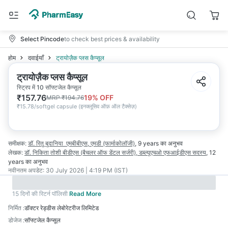
Select Pincode
to check best prices & availability
होम
दवाईयाँ
ट्रायोज़ैक प्लस कैप्सूल
ट्रायोज़ैक प्लस कैप्सूल
स्ट्रिप में 10 सॉफ्टजेल कैप्सूल
₹
157.76
19
% OFF
MRP
₹
194.76
₹
15.78/softgel capsule
(
इनक्लूसिव ऑफ़ ऑल टैक्सेज़
)
समीक्षक:
डॉ. रितु बुदानिया
एमबीबीएस, एमडी (फार्माकोलॉजी)
,
9 years
का अनुभव
लेखक:
डॉ. निकिता तोशी
बीडीएस (बैचलर ऑफ डेंटल सर्जरी), डब्ल्यूएचओ एफआईडीएस सदस्य
,
12
years
का अनुभव
नवीनतम अपडेट:
30 July 2026 | 4:19 PM (IST)
15 दिनों की रिटर्न पॉलिसी
Read More
निर्मित
:
डॉक्टर रेड्डीस लेबोरेटरीज लिमिटेड
डोजेज
:
सॉफ्टजेल कैप्सूल