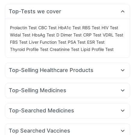
Top-Tests we cover
|
|
|
|
|
Prolactin Test
CBC Test
HbA1c Test
RBS Test
HIV Test
|
|
|
|
|
Widal Test
HbsAg Test
D Dimer Test
CRP Test
VDRL Test
|
|
|
|
FBS Test
Liver Function Test
PSA Test
ESR Test
|
|
Thyroid Profile Test
Creatinine Test
Lipid Profile Test
Top-Selling Healthcare Products
Unwanted 72
Prega News Pregnancy Test Kit
Bold Care Extend Delay Spray
Top-Selling Medicines
Supradyn Daily Multivitamin
Dulcoflex 5mg
Montair LC
Yurpeak 5mg
Yurpeak 10mg
Wegovy 0.25mg
Gaviscon Liquid Instant Relief
Abzorb Antifungal Soap
Mounjaro 2.5mg
Lirafit 6mg
Nurokind LC
Erly 6mg
Himalaya Himcolin Gel
Himalaya Liv.52 Ds
Zincovit
Top-Searched Medicines
Pantocid DSR
Mounjaro 7.5mg
Amoxyclav 625
Orofer XT
Cystone Tablet
Prohance Nutrition Drink
Shelcal 500mg
Dolo 650
Pan 40mg
Zerodol Sp
Nexpro Rd 40mg
Wegovy 0.5mg
Montek LC
Megalis 10
Rybelsus 3mg
Himalaya Confido Tablets
Depura Vitamin D3
Fourderm Cream
Ondem Syrup
Omee 20mg
Cremaffin Syrup
Evion 400 mg
Top Searched Vaccines
Udiliv 300mg
Primolut N
Karvol Plus
Duphaston 10mg