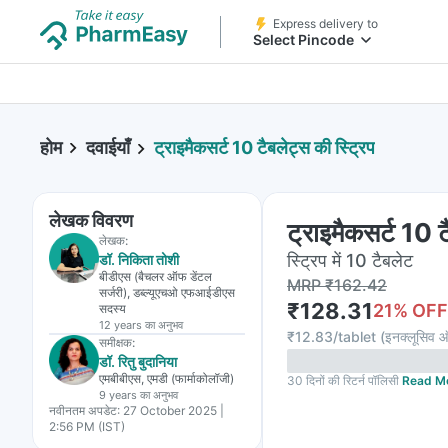
Express delivery to
Select Pincode
होम
दवाईयाँ
ट्राइमैकसर्ट 10 टैबलेट्स की स्ट्रिप
लेखक विवरण
ट्राइमैकसर्ट 10 ट
लेखक:
स्ट्रिप में 10 टैबलेट
डॉ. निकिता तोशी
बीडीएस (बैचलर ऑफ डेंटल
MRP
₹
162.42
सर्जरी), डब्ल्यूएचओ एफआईडीएस
₹
128.31
21
% OFF
सदस्य
12 years
का अनुभव
₹
12.83/tablet
(
इनक्लूसिव ऑ
समीक्षक:
डॉ. रितु बुदानिया
एमबीबीएस, एमडी (फार्माकोलॉजी)
30 दिनों की रिटर्न पॉलिसी
Read M
9 years
का अनुभव
नवीनतम अपडेट:
27 October 2025 |
2:56 PM (IST)