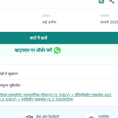
डोजेज
समाप्ति
आई ड्रॉप्स
फ़रवरी 202
कार्ट में डालें
व्हाट्सएप पर ऑर्डर करें
खों में सूखापन
्यूलर लुब्रिकेंट
ोडियम हायलुरोनेट (हायलूरोनिक एसिड)(0.15 %W/V) + पॉलिएथिलीन ग्लाइकोल 400
0.4 %W/V) + प्रोपीलीन ग्लाइकोल (0.3 %W/वेस्टीज)
कॅश ऑन डिलीवरी
एनपीपीए