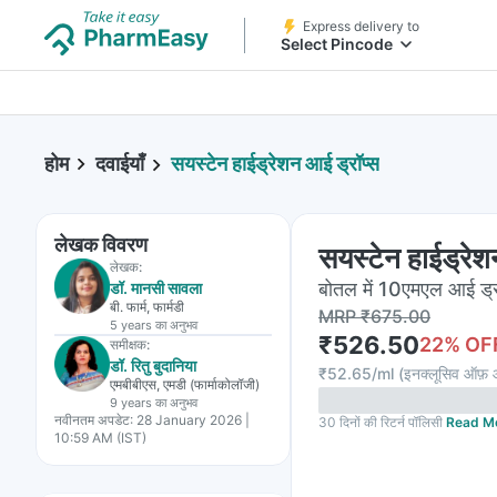
Express delivery to
Select Pincode
होम
दवाईयाँ
सयस्टेन हाईड्रेशन आई ड्रॉप्स
लेखक विवरण
सयस्टेन हाईड्रेश
लेखक:
बोतल में 10एमएल आई ड्
डॉ. मानसी सावला
बी. फार्म, फार्मडी
MRP
₹
675.00
5 years
का अनुभव
₹
526.50
22
% OF
समीक्षक:
डॉ. रितु बुदानिया
₹
52.65/ml
(
इनक्लूसिव ऑफ़ ऑ
एमबीबीएस, एमडी (फार्माकोलॉजी)
9 years
का अनुभव
नवीनतम अपडेट:
28 January 2026 |
30 दिनों की रिटर्न पॉलिसी
Read M
10:59 AM (IST)