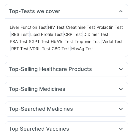
Top-Tests we cover
|
|
|
Liver Function Test
HIV Test
Creatinine Test
Prolactin Test
|
|
|
|
|
RBS Test
Lipid Profile Test
CRP Test
D Dimer Test
|
|
|
|
PSA Test
SGPT Test
HbA1c Test
Troponin Test
Widal Test
|
|
|
|
RFT Test
VDRL Test
CBC Test
HbsAg Test
Top-Selling Healthcare Products
Dulcoflex 5mg
Himalaya Confido Tablets
Cremaffin Syrup
Gaviscon Liquid Instant Relief
Himalaya Himcolin Gel
Top-Selling Medicines
Abzorb Antifungal Soap
Bold Care Extend Delay Spray
Amoxyclav 625
Telma 40
Yurpeak 10mg
Wegovy 0.5mg
Cystone Tablet
Himalaya Liv.52 Ds
Buscogast 10mg
Megalis 10
Rybelsus 14mg
Erly 6mg
Montair LC
Shelcal 500mg
Prohance Nutrition Drink
Evion 400 mg
Top-Searched Medicines
Orofer XT
Wegovy 0.25mg
Cilacar 10
Nurokind LC
Depura Vitamin D3
Supradyn Daily Multivitamin
Zincovit
Duphaston 10mg
Ganaton 50mg
Meftal Spas
Primolut N
Mounjaro 2.5mg
Montek LC
Rybelsus 7mg
Mounjaro 5mg
Unwanted 72
Becosules
Omee 20mg
Karvol Plus
Zerodol Sp
Top Searched Vaccines
Fourderm Cream
Ondem Syrup
Dolo 650
Ecosprin 75mg