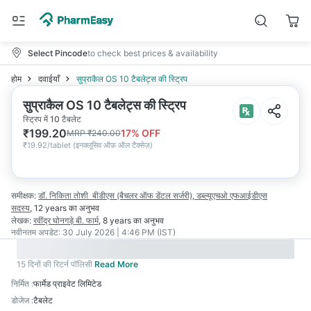
Select Pincode
to check best prices & availability
होम
दवाईयाँ
सुप्राकैल OS 10 टैबलेट्स की स्ट्रिप
सुप्राकैल OS 10 टैबलेट्स की स्ट्रिप
स्ट्रिप में 10 टैबलेट
₹
199.20
17
% OFF
MRP
₹
240.00
₹
19.92/tablet
(
इनक्लूसिव ऑफ़ ऑल टैक्सेज़
)
समीक्षक:
डॉ. निकिता तोशी
बीडीएस (बैचलर ऑफ डेंटल सर्जरी), डब्ल्यूएचओ एफआईडीएस
सदस्य
,
12 years
का अनुभव
लेखक:
रवींद्र घोनगड़े
बी. फार्म
,
8 years
का अनुभव
नवीनतम अपडेट:
30 July 2026 | 4:46 PM (IST)
15 दिनों की रिटर्न पॉलिसी
Read More
निर्मित
:
फार्मेड प्राइवेट लिमिटेड
डोजेज
:
टैबलेट