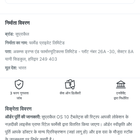
Fluarix Tetra Vaccine
Pneumovax 23 Vaccine
Allegra 120mg
Sinarest
Budecort 0.5mg
Dexona 0.5mg
Influvac Tetra Vaccine
Gardasil 9 Pre Injection
Havrix 720 Junior Vaccine
Tetanus Vaccine
निर्माता विवरण
Rotasil Vaccine
Pneumosil Vaccine
Nukovax 13 Vaccine
ब्रांड
:
सुप्राकैल
Pneumovax 23 Injection
Biovac A Vaccine
Vaxiflu 2025-2026 Vaccine
Menactra Injection
निर्माता का नाम
:
फार्मेड प्राइवेट लिमिटेड
Jeev 3mcg Vaccine
Gardasil Injection
Hexaxim Injection
पता
:
अकम्स ड्रग्स एंड फार्मास्यूटिकल्स लिमिटेड - प्लॉट नंबर 26A -30, सेक्टर 8A
Vaxigrip NH 2025/2026 Vaccine
यानी सिडकुल, हरिद्वार 249 403
मूल देश
:
भारत
3 चरण गुणवत्ता
कॅश ऑन डिलीवरी
एनपीपीए
जांच
द्वारा निर्धारित
विक्रेता विवरण
ऑर्डर पूर्ति की जानकारी:
सुप्राकैल OS 10 टैबलेट्स की स्ट्रिप आपकी लोकेशन के
नज़दीकी लाइसेंस प्राप्त रिटेल फार्मेसी द्वारा वितरित किया जाएगा। ऑर्डर स्वीकृति और
पूर्ति आपके डॉक्टर के मान्य प्रिस्क्रिप्शन (जहां लागू हो) और इस दवा के मौजूदा स्टॉक
के उपलब्धता पर निर्भर करती है।