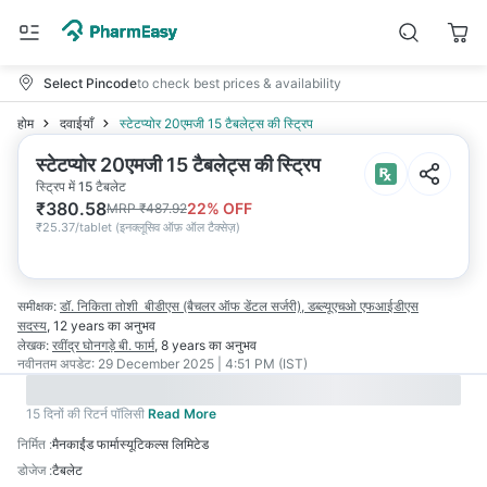
Select Pincode
to check best prices & availability
होम
दवाईयाँ
स्टेटप्योर 20एमजी 15 टैबलेट्स की स्ट्रिप
स्टेटप्योर 20एमजी 15 टैबलेट्स की स्ट्रिप
स्ट्रिप में 15 टैबलेट
₹
380.58
22
% OFF
MRP
₹
487.92
₹
25.37/tablet
(
इनक्लूसिव ऑफ़ ऑल टैक्सेज़
)
समीक्षक:
डॉ. निकिता तोशी
बीडीएस (बैचलर ऑफ डेंटल सर्जरी), डब्ल्यूएचओ एफआईडीएस
सदस्य
,
12 years
का अनुभव
लेखक:
रवींद्र घोनगड़े
बी. फार्म
,
8 years
का अनुभव
नवीनतम अपडेट:
29 December 2025 | 4:51 PM (IST)
15 दिनों की रिटर्न पॉलिसी
Read More
निर्मित
:
मैनकाईंड फार्मास्यूटिकल्स लिमिटेड
डोजेज
:
टैबलेट