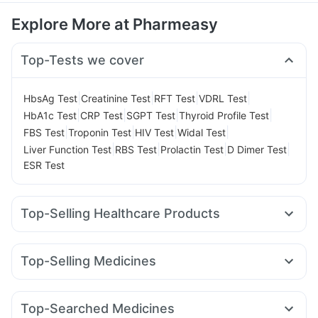
Explore More at Pharmeasy
Top-Tests we cover
|
|
|
|
HbsAg Test
Creatinine Test
RFT Test
VDRL Test
|
|
|
|
HbA1c Test
CRP Test
SGPT Test
Thyroid Profile Test
|
|
|
|
FBS Test
Troponin Test
HIV Test
Widal Test
|
|
|
|
Liver Function Test
RBS Test
Prolactin Test
D Dimer Test
ESR Test
Top-Selling Healthcare Products
Prohance Nutrition Drink
Himalaya Himcolin Gel
Digene Acidity & Gas Relief Tablets
Unwanted 72
Top-Selling Medicines
I Pill Contraceptive Pill
Supradyn Daily Multivitamin
Cilacar 10
Erly 6mg
Mounjaro 5mg
Wegovy 0.5mg
Dulcoflex 5mg
Gaviscon Liquid Instant Relief
Nurokind LC
Levipil 500
Rybelsus 3mg
Yurpeak 5mg
Cremaffin Syrup
Depura Vitamin D3
Evion 400 mg
Top-Searched Medicines
Mounjaro 7.5mg
Rybelsus 7mg
Amoxyclav 625