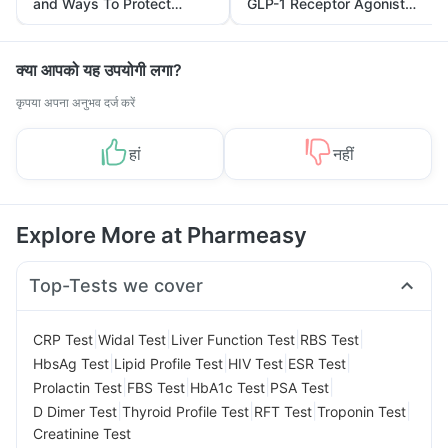
and Ways To Protect
GLP-1 Receptor Agonist
Yourself From It
and Its Role in Weight
Management
क्या आपको यह उपयोगी लगा?
कृपया अपना अनुभव दर्ज करें
हां
नहीं
Explore More at Pharmeasy
Top-Tests we cover
|
|
|
|
CRP Test
Widal Test
Liver Function Test
RBS Test
|
|
|
|
HbsAg Test
Lipid Profile Test
HIV Test
ESR Test
|
|
|
|
Prolactin Test
FBS Test
HbA1c Test
PSA Test
|
|
|
|
D Dimer Test
Thyroid Profile Test
RFT Test
Troponin Test
Creatinine Test