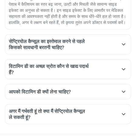
पेशाब में कैल्शियम का स्तर बढ़ जाना, उल्टी और मिचली जैसे सामान्य साइड
इफेक्ट का अनुभव हो सकता है। इन साइड इफेक्ट के लिए आमतौर पर मेडिकल
सहायता की आवश्यकता नहीं होती है और समय के साथ धीरे-धीरे हल हो जाता है।
हालांकि, अगर ये लक्षण बने रहते हैं, तो कृपया तुरंत अपने डॉक्टर से परामर्श करें।
सेप्ट्रियोल कैप्सूल का इस्तेमाल करने से पहले
किसको सावधानी बरतनी चाहिए?
Septriol capsule should be used with caution if you have
certain pre-existing conditions. It is important to talk to your
विटामिन डी का अच्छा स्रोत कौन से खाद्य पदार्थ
healthcare provider if you have:
हैं?
High calcium or vitamin levels: Hypercalcemia or
hypervitaminosis.
Organ-related issues: Kidney stones, kidney problems, liver
आपको विटामिन डी क्यों लेना चाहिए?
problems, or heart problems.
Metabolic disorders: Diabetes or phenylketonuria.
अगर मैं गर्भवती हूं तो क्या मैं सेप्ट्रियोल कैप्सूल
ले सकती हूं?