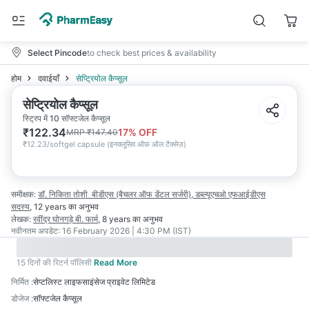
Select Pincode
to check best prices & availability
होम
दवाईयाँ
सेप्ट्रियोल कैप्सूल
सेप्ट्रियोल कैप्सूल
स्ट्रिप में 10 सॉफ्टजेल कैप्सूल
₹
122.34
17
% OFF
MRP
₹
147.40
₹
12.23/softgel capsule
(
इनक्लूसिव ऑफ़ ऑल टैक्सेज़
)
समीक्षक:
डॉ. निकिता तोशी
बीडीएस (बैचलर ऑफ डेंटल सर्जरी), डब्ल्यूएचओ एफआईडीएस
सदस्य
,
12 years
का अनुभव
लेखक:
रवींद्र घोनगड़े
बी. फार्म
,
8 years
का अनुभव
नवीनतम अपडेट:
16 February 2026 | 4:30 PM (IST)
15 दिनों की रिटर्न पॉलिसी
Read More
निर्मित
:
सेप्टलिस्ट लाइफसाइंसेज प्राइवेट लिमिटेड
डोजेज
:
सॉफ्टजेल कैप्सूल