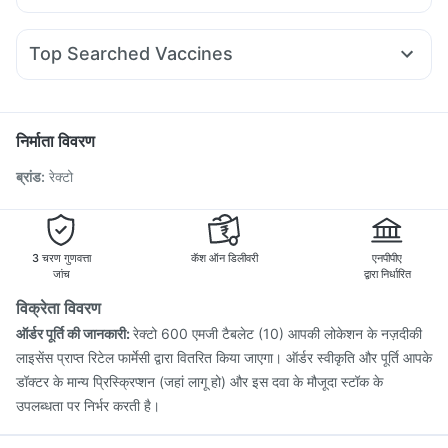
Himalaya Himcolin Gel
Prega News Pregnancy Test Kit
Becosules
Allegra 120mg
Omee 20mg
Ganaton 50mg
Mounjaro 7.5mg
Montair LC
Pantocid DSR
Digene Acidity & Gas Relief Tablets
Primolut N
Karvol Plus
Ondem Syrup
Budecort 0.5mg
Wegovy 0.25mg
Montek LC
Supradyn Daily Multivitamin
Dulcoflex 5mg
Top Searched Vaccines
Sinarest
Dolo 650
Udiliv 300mg
Pan D
Duphaston 10mg
Pneumovax 23 Vaccine
Prevenar 13 Injection
Pan 40mg
Meftal Spas
Zerodol Sp
Pneumosil Vaccine
Fluquadri Sh Vaccine
Fluarix Tetra Vaccine
Vaxiflu 2025-2026 Vaccine
निर्माता विवरण
Gardasil Injection
Rotasil Vaccine
Pneumovax 23 Injection
ब्रांड
:
रेक्टो
Havrix 720 Junior Vaccine
Hexaxim Injection
Vaxigrip NH 2025/2026 Vaccine
Jeev 3mcg Vaccine
Typbar TCV Injection
Tetanus Vaccine
Boostrix Vaccine
Gardasil 9 Pre Injection
3 चरण गुणवत्ता
कॅश ऑन डिलीवरी
एनपीपीए
जांच
द्वारा निर्धारित
विक्रेता विवरण
ऑर्डर पूर्ति की जानकारी:
रेक्टो 600 एमजी टैबलेट (10) आपकी लोकेशन के नज़दीकी
लाइसेंस प्राप्त रिटेल फार्मेसी द्वारा वितरित किया जाएगा। ऑर्डर स्वीकृति और पूर्ति आपके
डॉक्टर के मान्य प्रिस्क्रिप्शन (जहां लागू हो) और इस दवा के मौजूदा स्टॉक के
उपलब्धता पर निर्भर करती है।