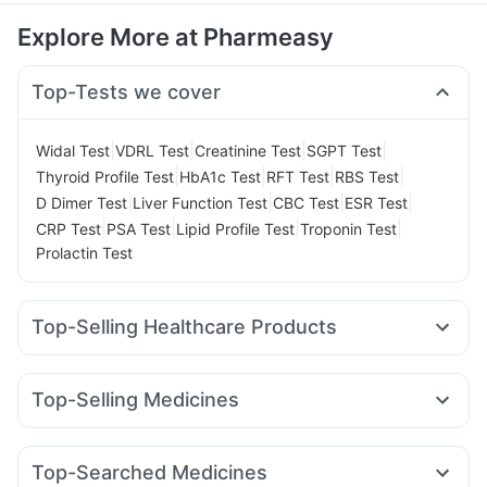
Explore More at Pharmeasy
Top-Tests we cover
|
|
|
|
Widal Test
VDRL Test
Creatinine Test
SGPT Test
|
|
|
|
Thyroid Profile Test
HbA1c Test
RFT Test
RBS Test
|
|
|
|
D Dimer Test
Liver Function Test
CBC Test
ESR Test
|
|
|
|
CRP Test
PSA Test
Lipid Profile Test
Troponin Test
Prolactin Test
Top-Selling Healthcare Products
Cystone Tablet
Himalaya Confido Tablets
Evion 400 mg
Unwanted 72
Gaviscon Liquid Instant Relief
Top-Selling Medicines
Shelcal 500mg
I Pill Contraceptive Pill
Cremaffin Syrup
Nurokind LC
Mounjaro 2.5mg
Amoxyclav 625
Prohance Nutrition Drink
Himalaya Liv.52 Ds
Yurpeak 10mg
Rybelsus 3mg
Erly 6mg
Orofer XT
Depura Vitamin D3
Buscogast 10mg
Top-Searched Medicines
Cilacar 10
Mounjaro 5mg
Rybelsus 7mg
Yurpeak 5mg