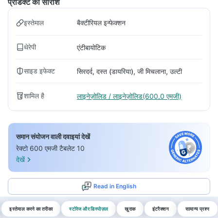
प्रोडक्ट का सारांश
इस्तेमाल
बैक्टीरियल इन्फेक्शन
थेरेपी
एंटीबायोटिक
साइड इफेक्ट
सिरदर्द, दस्त (डायरिया), जी मिचलाना, उल्टी
शामिल है
लाइनेज़ोलिड / लाइनेज़ोलिड(600.0 एमजी)
समान संयोजन वाली दवाइयां देखें
रेक्टो 600 एमजी टैबलेट 10
देखें
Read in English
इस्तेमाल करने का तरीका
स्टोरेज और डिस्पोज़ल
खुराक
इंटरैक्शन
सामान्य प्रश्न