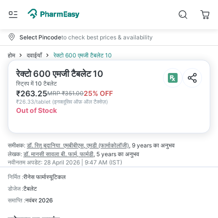
Select Pincode
to check best prices & availability
होम
दवाईयाँ
रेक्टो 600 एमजी टैबलेट 10
रेक्टो 600 एमजी टैबलेट 10
स्ट्रिप में 10 टैबलेट
₹
263.25
25
% OFF
MRP
₹
351.00
₹
26.33/tablet
(
इनक्लूसिव ऑफ़ ऑल टैक्सेज़
)
Out of Stock
समीक्षक:
डॉ. रितु बुदानिया
एमबीबीएस, एमडी (फार्माकोलॉजी)
,
9 years
का अनुभव
लेखक:
डॉ. मानसी सावला
बी. फार्म, फार्मडी
,
5 years
का अनुभव
नवीनतम अपडेट:
28 April 2026 | 9:47 AM (IST)
निर्मित
:
रीनेस फार्मास्यूटिकल
डोजेज
:
टैबलेट
समाप्ति
:
नवंबर 2026