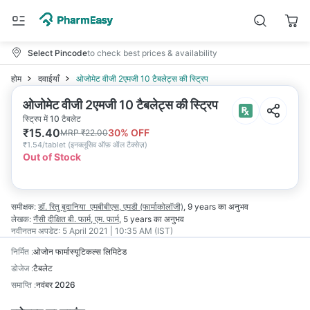
Select Pincode
to check best prices & availability
होम
दवाईयाँ
ओजोमेट वीजी 2एमजी 10 टैबलेट्स की स्ट्रिप
ओजोमेट वीजी 2एमजी 10 टैबलेट्स की स्ट्रिप
स्ट्रिप में 10 टैबलेट
₹
15.40
30
% OFF
MRP
₹
22.00
₹
1.54/tablet
(
इनक्लूसिव ऑफ़ ऑल टैक्सेज़
)
Out of Stock
समीक्षक:
डॉ. रितु बुदानिया
एमबीबीएस, एमडी (फार्माकोलॉजी)
,
9 years
का अनुभव
लेखक:
नैंसी दीक्षित
बी. फार्म, एम. फार्म
,
5 years
का अनुभव
नवीनतम अपडेट:
5 April 2021 | 10:35 AM (IST)
निर्मित
:
ओजोन फार्मास्यूटिकल्स लिमिटेड
डोजेज
:
टैबलेट
समाप्ति
:
नवंबर 2026