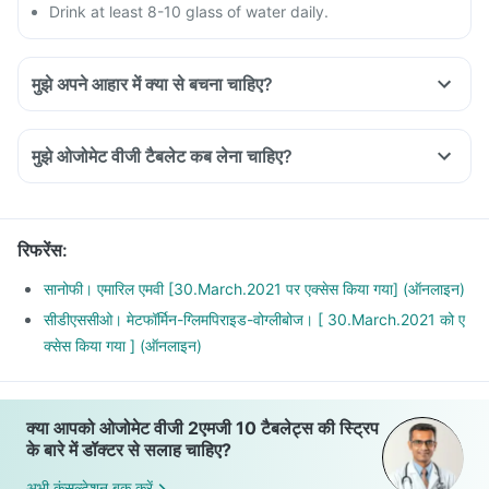
Drink at least 8-10 glass of water daily.
मुझे अपने आहार में क्या से बचना चाहिए?
Do not shop when you are hungry. You could be tempted to
buy oil and fried food.
मुझे ओजोमेट वीजी टैबलेट कब लेना चाहिए?
Avoid overeating.
Avoid maida, white bread, potato, noodles, corn flakes,
poori, biryani, naan, fried rice etc.
Stop having daals with ghee, deep-fried pulses.
रिफरेंस
:
Avoid creams soups, carrot juice, deep-fried vegetables,
सानोफी। एमारिल एमवी [30.March.2021 पर एक्सेस किया गया] (ऑनलाइन)
vegetable curries with excess oil.
सीडीएससीओ। मेटफॉर्मिन-ग्लिमपिराइड-वोग्लीबोज। [ 30.March.2021 को ए
Avoid Seetaphal, mango, jack fruit, fruit salads with ice
क्सेस किया गया ] (ऑनलाइन)
cream, fruit-based desserts.
क्या आपको ओजोमेट वीजी 2एमजी 10 टैबलेट्स की स्ट्रिप
के बारे में डॉक्टर से सलाह चाहिए?
अभी कंसल्टेशन बुक करें