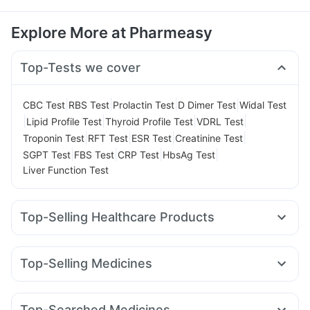
Explore More at Pharmeasy
Top-Tests we cover
|
|
|
|
CBC Test
RBS Test
Prolactin Test
D Dimer Test
Widal Test
|
|
|
|
Lipid Profile Test
Thyroid Profile Test
VDRL Test
|
|
|
|
Troponin Test
RFT Test
ESR Test
Creatinine Test
|
|
|
|
SGPT Test
FBS Test
CRP Test
HbsAg Test
Liver Function Test
Top-Selling Healthcare Products
Abzorb Antifungal Soap
Prohance Nutrition Drink
Supradyn Daily Multivitamin
Top-Selling Medicines
Digene Acidity & Gas Relief Tablets
Telma 40
Cilacar 10
Lirafit 6mg
Amoxyclav 625
Himalaya Confido Tablets
Unwanted 72
Cremaffin Syrup
Mounjaro 5mg
Yurpeak 5mg
Mounjaro 2.5mg
Shelcal 500mg
Cystone Tablet
Himalaya Liv.52 Ds
Top-Searched Medicines