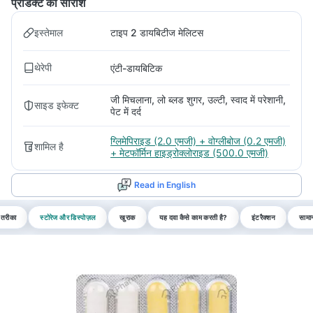
प्रोडक्ट का सारांश
इस्तेमाल
टाइप 2 डायबिटीज मेलिटस
थेरेपी
एंटी-डायबिटिक
जी मिचलाना, लो ब्लड शुगर, उल्टी, स्वाद में परेशानी,
साइड इफेक्ट
पेट में दर्द
ग्लिमेपिराइड (2.0 एमजी) + वोग्लीबोज (0.2 एमजी)
शामिल है
+ मेटफॉर्मिन हाइड्रोक्लोराइड (500.0 एमजी)
Read in English
 तरीका
स्टोरेज और डिस्पोज़ल
खुराक
यह दवा कैसे काम करती है?
इंटरैक्शन
सामान