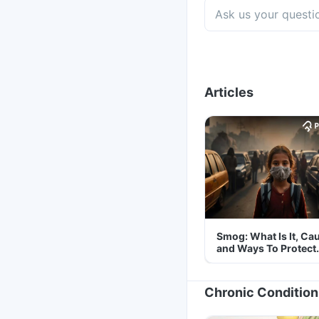
Articles
Smog: What Is It, Ca
and Ways To Protect
Yourself From It
Chronic Condition