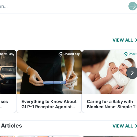
VIEW ALL
uses
Everything to Know About
Caring for a Baby with
GLP-1 Receptor Agonist
Blocked Nose: Simple T
and Its Role in Weight
for Parents
Management
 Articles
VIEW ALL