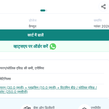
डोजेज
समाप्ति
कैप्सूल
नवंबर 202
कार्ट में डालें
व्हाट्सएप पर ऑर्डर करें
यरन/फोलिक एसिड की कमी, एनीमिया
मेटिनिक्स
यरन (30.0 एमजी) + ग्लाइसिन (10.0 एमजी) + विटामिन बी9 / फोलिक एसिड /
ोलेट (250.0 एमसीजी)
कॅश ऑन डिलीवरी
एनपीपीए