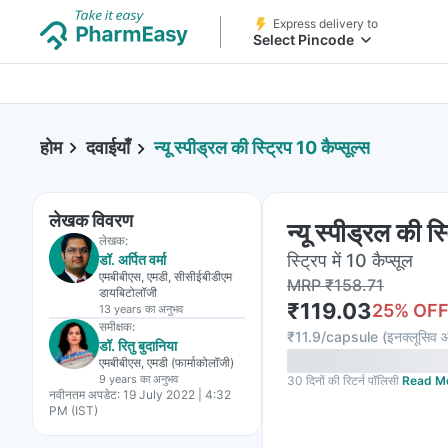
Express delivery to
Select Pincode
होम
दवाईयाँ
न्यू स्पीड्रल की स्ट्रिप 10 कैप्सूल्स
लेखक विवरण
न्यू स्पीड्रल की स्
लेखक:
स्ट्रिप में 10 कैप्सूल
डॉ. अर्पित वर्मा
एमबीबीएस, एमडी, सीसीईबीडीएम
MRP
₹
158.71
डायबिटोलॉजी
₹
119.03
25
% OF
13 years
का अनुभव
समीक्षक:
₹
11.9/capsule
(
इनक्लूसिव 
डॉ. रितु बुदानिया
एमबीबीएस, एमडी (फार्माकोलॉजी)
9 years
का अनुभव
30 दिनों की रिटर्न पॉलिसी
Read M
नवीनतम अपडेट:
19 July 2022 | 4:32
PM (IST)