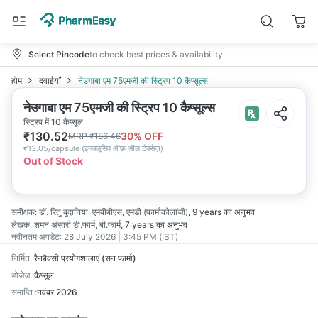
Select Pincode
to check best prices & availability
होम
दवाईयाँ
नेउगाबा एम 75एमजी की स्ट्रिप 10 कैप्सूल्स
नेउगाबा एम 75एमजी की स्ट्रिप 10 कैप्सूल्स
स्ट्रिप में 10 कैप्सूल
₹
130.52
30
% OFF
MRP
₹
186.46
₹
13.05/capsule
(
इनक्लूसिव ऑफ़ ऑल टैक्सेज़
)
Out of Stock
समीक्षक:
डॉ. रितु बुदानिया
एमबीबीएस, एमडी (फार्माकोलॉजी)
,
9 years
का अनुभव
लेखक:
शमन अंसारी
डी.फार्म, बी.फार्म
,
7 years
का अनुभव
नवीनतम अपडेट:
28 July 2026 | 3:45 PM (IST)
निर्मित
:
रैनबैक्सी प्रयोगशालाएं (सन फार्मा)
डोजेज
:
कैप्सूल
समाप्ति
:
नवंबर 2026