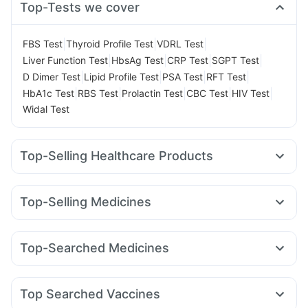
Top-Tests we cover
|
|
|
FBS Test
Thyroid Profile Test
VDRL Test
|
|
|
|
Liver Function Test
HbsAg Test
CRP Test
SGPT Test
|
|
|
|
D Dimer Test
Lipid Profile Test
PSA Test
RFT Test
|
|
|
|
|
HbA1c Test
RBS Test
Prolactin Test
CBC Test
HIV Test
Widal Test
Top-Selling Healthcare Products
Buscogast 10mg
Depura Vitamin D3
Supradyn Daily Multivitamin
Abzorb Antifungal Soap
Top-Selling Medicines
Himalaya Liv.52 Ds
I Pill Contraceptive Pill
Pantocid DSR
Wegovy 0.25mg
Amoxyclav 625
Cilacar 10
Digene Acidity & Gas Relief Tablets
Orofer XT
Levipil 500
Erly 6mg
Yurpeak 10mg
Bold Care Extend Delay Spray
Top-Searched Medicines
Montair LC
Wegovy 0.5mg
Telma 40
Mounjaro 2.5mg
Gaviscon Liquid Instant Relief
Unwanted 72
Budecort 0.5mg
Ecosprin 75mg
Pan 40mg
Karvol Plus
Mounjaro 5mg
Megalis 10
Montek LC
Rybelsus 7mg
Cremaffin Syrup
Himalaya Confido Tablets
Duphaston 10mg
Becosules
Udiliv 300mg
Primolut N
Shelcal 500mg
Prohance Nutrition Drink
Evion 400 mg
Top Searched Vaccines
Ondem Syrup
Omee 20mg
Pan D
Allegra 120mg
Prega News Pregnancy Test Kit
Himalaya Himcolin Gel