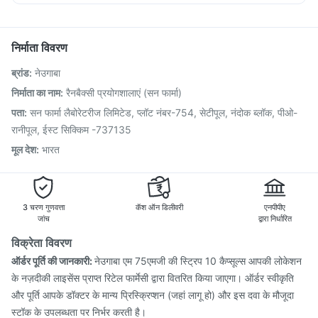
Havrix 720 Junior Vaccine
Gardasil Injection
Nexpro Rd 40mg
Sinarest
Dolo 650
Fourderm Cream
Menactra Injection
Biovac A Vaccine
Pneumovax 23 Vaccine
Typbar TCV Injection
निर्माता विवरण
Hexaxim Injection
Fluquadri Sh Vaccine
ब्रांड
:
नेउगाबा
Jeev 3mcg Vaccine
Influvac Tetra Vaccine
Tetanus Vaccine
Fluarix Tetra Vaccine
निर्माता का नाम
:
रैनबैक्सी प्रयोगशालाएं (सन फार्मा)
Prevenar 13 Injection
Vaxigrip NH 2025/2026 Vaccine
पता
:
सन फार्मा लैबोरेटरीज लिमिटेड, प्लॉट नंबर-754, सेटीपूल, नंदोक ब्लॉक, पीओ-
Nukovax 13 Vaccine
Rotasil Vaccine
Pneumosil Vaccine
रानीपूल, ईस्ट सिक्किम -737135
मूल देश
:
भारत
3 चरण गुणवत्ता
कॅश ऑन डिलीवरी
एनपीपीए
जांच
द्वारा निर्धारित
विक्रेता विवरण
ऑर्डर पूर्ति की जानकारी:
नेउगाबा एम 75एमजी की स्ट्रिप 10 कैप्सूल्स आपकी लोकेशन
के नज़दीकी लाइसेंस प्राप्त रिटेल फार्मेसी द्वारा वितरित किया जाएगा। ऑर्डर स्वीकृति
और पूर्ति आपके डॉक्टर के मान्य प्रिस्क्रिप्शन (जहां लागू हो) और इस दवा के मौजूदा
स्टॉक के उपलब्धता पर निर्भर करती है।