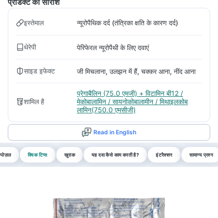
प्रोडक्ट का सारांश
इस्तेमाल
न्यूरोपैथिक दर्द (तंत्रिका क्षति के कारण दर्द)
थेरेपी
पेरिफेरल न्यूरोपैथी के लिए दवाएं
साइड इफेक्ट
जी मिचलाना, उलझन में हैं, चक्कर आना, नींद आना
प्रेगाबैलिन (75.0 एमजी) + विटामिन बी12 /
शामिल है
मेकोबालामिन / सायनोकोबालामीन / मिथाइलकोब
लामिन(750.0 एमसीजी)
Read in English
्पोज़ल
क्विक टिप्स
खुराक
यह दवा कैसे काम करती है?
इंटरैक्शन
सामान्य प्रश्न