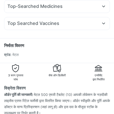
Cilacar 10
Levipil 500
Rybelsus 3mg
Mounjaro 5mg
Himalaya Himcolin Gel
Cystone Tablet
Top-Searched Medicines
Nurokind LC
Rybelsus 7mg
Megalis 10
Mounjaro 2.5mg
Prohance Nutrition Drink
Allegra 120mg
Budecort 0.5mg
Karvol Plus
Amoxyclav 625
Yurpeak 10mg
Pantocid DSR
Digene Acidity & Gas Relief Tablets
Evion 400 mg
Zincovit
Fourderm Cream
Sinarest
Dolo 650
Meftal Spas
Supradyn Daily Multivitamin
Top Searched Vaccines
Duphaston 10mg
Pan D
Pan 40mg
Becosules
Gaviscon Liquid Instant Relief
Pneumovax 23 Vaccine
Fluarix Tetra Vaccine
Udiliv 300mg
Zerodol Sp
Ganaton 50mg
Vaxigrip NH 2025/2026 Vaccine
Menactra Injection
Nexpro Rd 40mg
Primolut N
Vaxiflu 2025-2026 Vaccine
Gardasil Injection
निर्माता विवरण
Rotasil Vaccine
Typbar TCV Injection
Hexaxim Injection
ब्रांड
:
मेटल
Pneumosil Vaccine
Havrix 720 Junior Vaccine
Jeev 3mcg Vaccine
Boostrix Vaccine
Prevenar 13 Injection
Pneumovax 23 Injection
Gardasil 9 Pre Injection
Nukovax 13 Vaccine
3 चरण गुणवत्ता
कॅश ऑन डिलीवरी
एनपीपीए
जांच
द्वारा निर्धारित
विक्रेता विवरण
ऑर्डर पूर्ति की जानकारी:
मेटल 500 एमजी टैबलेट (10) आपकी लोकेशन के नज़दीकी
लाइसेंस प्राप्त रिटेल फार्मेसी द्वारा वितरित किया जाएगा। ऑर्डर स्वीकृति और पूर्ति आपके
डॉक्टर के मान्य प्रिस्क्रिप्शन (जहां लागू हो) और इस दवा के मौजूदा स्टॉक के
उपलब्धता पर निर्भर करती है।