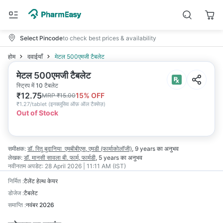
Select Pincode
to check best prices & availability
होम
दवाईयाँ
मेटल 500एमजी टैबलेट
मेटल 500एमजी टैबलेट
स्ट्रिप में 10 टैबलेट
₹
12.75
15
% OFF
MRP
₹
15.00
₹
1.27/tablet
(
इनक्लूसिव ऑफ़ ऑल टैक्सेज़
)
Out of Stock
समीक्षक:
डॉ. रितु बुदानिया
एमबीबीएस, एमडी (फार्माकोलॉजी)
,
9 years
का अनुभव
लेखक:
डॉ. मानसी सावला
बी. फार्म, फार्मडी
,
5 years
का अनुभव
नवीनतम अपडेट:
28 April 2026 | 11:11 AM (IST)
निर्मित
:
टैलेंट हेल्थ केयर
डोजेज
:
टैबलेट
समाप्ति
:
नवंबर 2026