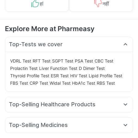
हां
नहीं
Explore More at Pharmeasy
Top-Tests we cover
|
|
|
|
|
VDRL Test
RFT Test
SGPT Test
PSA Test
CBC Test
|
|
|
Prolactin Test
Liver Function Test
D Dimer Test
|
|
|
|
Thyroid Profile Test
ESR Test
HIV Test
Lipid Profile Test
|
|
|
|
FBS Test
CRP Test
Widal Test
HbA1c Test
RBS Test
Top-Selling Healthcare Products
Prega News Pregnancy Test Kit
Abzorb Antifungal Soap
Buscogast 10mg
Unwanted 72
Top-Selling Medicines
Bold Care Extend Delay Spray
Himalaya Confido Tablets
Orofer XT
Montek LC
Rybelsus 14mg
Erly 6mg
Telma 40
Depura Vitamin D3
Shelcal 500mg
Himalaya Liv.52 Ds