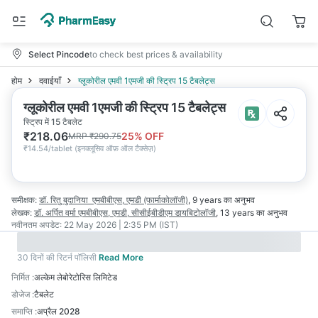
Select Pincode
to check best prices & availability
होम
दवाईयाँ
ग्लूकोरील एमवी 1एमजी की स्ट्रिप 15 टैबलेट्स
ग्लूकोरील एमवी 1एमजी की स्ट्रिप 15 टैबलेट्स
स्ट्रिप में 15 टैबलेट
₹
218.06
25
% OFF
MRP
₹
290.75
₹
14.54/tablet
(
इनक्लूसिव ऑफ़ ऑल टैक्सेज़
)
समीक्षक:
डॉ. रितु बुदानिया
एमबीबीएस, एमडी (फार्माकोलॉजी)
,
9 years
का अनुभव
लेखक:
डॉ. अर्पित वर्मा
एमबीबीएस, एमडी, सीसीईबीडीएम डायबिटोलॉजी
,
13 years
का अनुभव
नवीनतम अपडेट:
22 May 2026 | 2:35 PM (IST)
30 दिनों की रिटर्न पॉलिसी
Read More
निर्मित
:
अल्केम लेबोरेटोरिस लिमिटेड
डोजेज
:
टैबलेट
समाप्ति
:
अप्रैल 2028