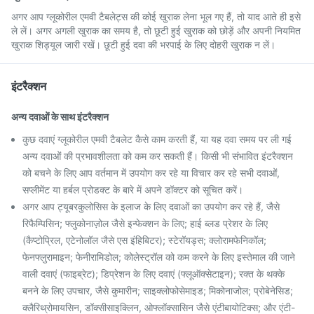
अगर आप ग्लूकोरील एमवी टैबलेट्स की कोई खुराक लेना भूल गए हैं, तो याद आते ही इसे
ले लें। अगर अगली खुराक का समय है, तो छूटी हुई खुराक को छोड़ें और अपनी नियमित
खुराक शिड्यूल जारी रखें। छूटी हुई दवा की भरपाई के लिए दोहरी खुराक न लें।
इंटरैक्शन
अन्य दवाओं के साथ इंटरैक्शन
कुछ दवाएं ग्लूकोरील एमवी टैबलेट कैसे काम करती हैं, या यह दवा समय पर ली गई
अन्य दवाओं की प्रभावशीलता को कम कर सकती हैं। किसी भी संभावित इंटरैक्शन
को बचने के लिए आप वर्तमान में उपयोग कर रहे या विचार कर रहे सभी दवाओं,
सप्लीमेंट या हर्बल प्रोडक्ट के बारे में अपने डॉक्टर को सूचित करें।
अगर आप ट्यूबरकुलोसिस के इलाज के लिए दवाओं का उपयोग कर रहे हैं, जैसे
रिफैम्पिसिन; फ्लुकोनाज़ोल जैसे इन्फेक्शन के लिए; हाई ब्लड प्रेशर के लिए
(कैप्टोप्रिल, एटेनोलॉल जैसे एस इंहिबिटर); स्टेरॉयड्स; क्लोरामफेनिकॉल;
फेनफ्लुरामाइन; फेनीरामिडोल; कोलेस्ट्रॉल को कम करने के लिए इस्तेमाल की जाने
वाली दवाएं (फाइब्रेट); डिप्रेशन के लिए दवाएं (फ्लूऑक्सेटाइन); रक्त के थक्के
बनने के लिए उपचार, जैसे कुमारीन; साइक्लोफोसेमाइड; मिकोनाजोल; प्रोबेनेसिड;
क्लैरिथ्रोमायसिन, डॉक्सीसाइक्लिन, ओफ्लॉक्सासिन जैसे एंटीबायोटिक्स; और एंटी-