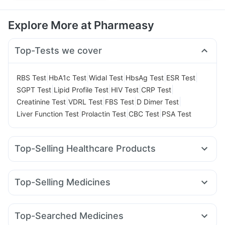
Explore More at Pharmeasy
Top-Tests we cover
|
|
|
|
|
RBS Test
HbA1c Test
Widal Test
HbsAg Test
ESR Test
|
|
|
|
SGPT Test
Lipid Profile Test
HIV Test
CRP Test
|
|
|
|
Creatinine Test
VDRL Test
FBS Test
D Dimer Test
|
|
|
Liver Function Test
Prolactin Test
CBC Test
PSA Test
Top-Selling Healthcare Products
I Pill Contraceptive Pill
Bold Care Extend Delay Spray
Buscogast 10mg
Gaviscon Liquid Instant Relief
Top-Selling Medicines
Digene Acidity & Gas Relief Tablets
Wegovy 0.5mg
Mounjaro 7.5mg
Telma 40
Rybelsus 3mg
Supradyn Daily Multivitamin
Dulcoflex 5mg
Rybelsus 7mg
Lirafit 6mg
Amoxyclav 625
Cilacar 10
Cystone Tablet
Zincovit
Himalaya Himcolin Gel
Top-Searched Medicines
Rybelsus 14mg
Yurpeak 5mg
Montek LC
Mounjaro 5mg
Evion 400 mg
Prohance Nutrition Drink