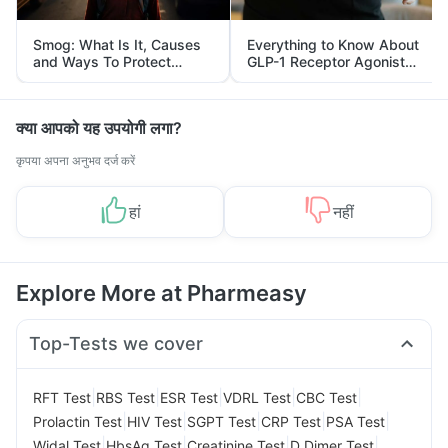
Smog: What Is It, Causes
Everything to Know About
and Ways To Protect
GLP-1 Receptor Agonist
Yourself From It
and Its Role in Weight
Management
क्या आपको यह उपयोगी लगा?
कृपया अपना अनुभव दर्ज करें
हां
नहीं
Explore More at Pharmeasy
Top-Tests we cover
|
|
|
|
|
RFT Test
RBS Test
ESR Test
VDRL Test
CBC Test
|
|
|
|
|
Prolactin Test
HIV Test
SGPT Test
CRP Test
PSA Test
|
|
|
|
Widal Test
HbsAg Test
Creatinine Test
D Dimer Test