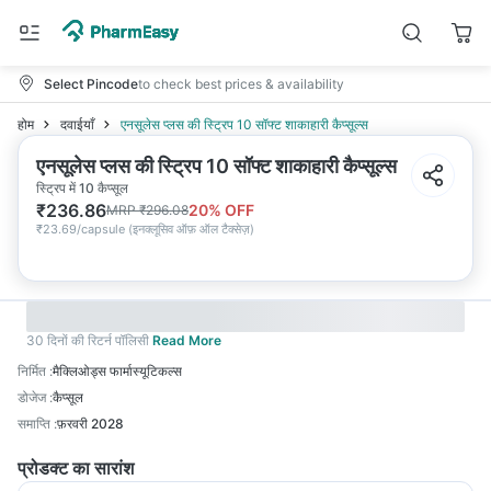
Select Pincode
to check best prices & availability
होम
दवाईयाँ
एनसूलेस प्लस की स्ट्रिप 10 सॉफ्ट शाकाहारी कैप्सूल्स
एनसूलेस प्लस की स्ट्रिप 10 सॉफ्ट शाकाहारी कैप्सूल्स
स्ट्रिप में 10 कैप्सूल
₹
236.86
20
% OFF
MRP
₹
296.08
₹
23.69/capsule
(
इनक्लूसिव ऑफ़ ऑल टैक्सेज़
)
30 दिनों की रिटर्न पॉलिसी
Read More
निर्मित
:
मैक्लिओड्स फार्मास्यूटिकल्स
डोजेज
:
कैप्सूल
समाप्ति
:
फ़रवरी 2028
प्रोडक्ट का सारांश