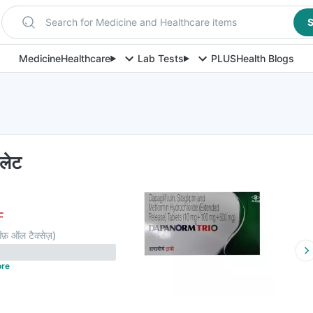
Search for Medicine and Healthcare items
S
Medicine
Healthcare
Lab Tests
PLUS
Health Blogs
बलेट
F
फ़ ऑल टैक्सेज़
)
re