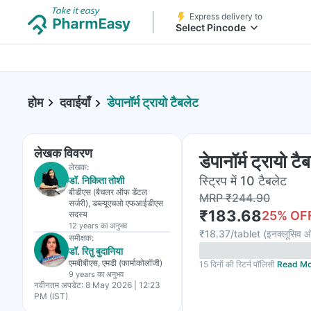
Express delivery to
Select Pincode
होम
दवाईयाँ
डेपानॉर्म ट्रायो टैबलेट
लेखक विवरण
डेपानॉर्म ट्रायो टै
लेखक:
स्ट्रिप में 10 टैबलेट
डॉ. निकिता तोशी
बीडीएस (बैचलर ऑफ डेंटल
MRP
₹
244.90
सर्जरी), डब्ल्यूएचओ एफआईडीएस
₹
183.68
25
% OF
सदस्य
12 years
का अनुभव
₹
18.37/tablet
(
इनक्लूसिव ऑ
समीक्षक:
डॉ. रितु बुदानिया
एमबीबीएस, एमडी (फार्माकोलॉजी)
15 दिनों की रिटर्न पॉलिसी
Read Mo
9 years
का अनुभव
नवीनतम अपडेट:
8 May 2026 | 12:23
PM (IST)