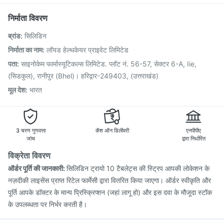
Nukovax 13 Vaccine
Fluarix Tetra Vaccine
Vaxiflu 2025-2026 Vaccine
Rotasil Vaccine
निर्माता विवरण
Menactra Injection
Gardasil 9 Pre Injection
ब्रांड
:
सिलिडिन
Havrix 720 Junior Vaccine
Pneumosil Vaccine
Tetanus Vaccine
Gardasil Injection
Hexaxim Injection
निर्माता का नाम
:
लॉयड हेल्थकेयर प्राइवेट लिमिटेड
Biovac A Vaccine
Typbar TCV Injection
पता
:
साइनोकेम फार्मास्यूटिकल्स लिमिटेड. प्लॉट नं. 56-57, सेक्टर 6-A, Iie,
Pneumovax 23 Vaccine
Jeev 3mcg Vaccine
(सिडकुल), रानीपुर (Bhel)। हरिद्वार-249403, (उत्तराखंड)
मूल देश
:
भारत
3 चरण गुणवत्ता
कॅश ऑन डिलीवरी
एनपीपीए
जांच
द्वारा निर्धारित
विक्रेता विवरण
ऑर्डर पूर्ति की जानकारी:
सिलिडिन ट्रायो 10 टैबलेट्स की स्ट्रिप आपकी लोकेशन के
नज़दीकी लाइसेंस प्राप्त रिटेल फार्मेसी द्वारा वितरित किया जाएगा। ऑर्डर स्वीकृति और
पूर्ति आपके डॉक्टर के मान्य प्रिस्क्रिप्शन (जहां लागू हो) और इस दवा के मौजूदा स्टॉक
के उपलब्धता पर निर्भर करती है।