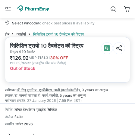
Select Pincode
to check best prices & availability
होम
दवाईयाँ
सिलिडिन ट्रायो 10 टैबलेट्स की स्ट्रिप
सिलिडिन ट्रायो 10 टैबलेट्स की स्ट्रिप
स्ट्रिप में 10 टैबलेट
₹
126.92
30
% OFF
MRP
₹
181.31
₹
12.69/tablet
(
इनक्लूसिव ऑफ़ ऑल टैक्सेज़
)
Out of Stock
समीक्षक:
डॉ. रितु बुदानिया
एमबीबीएस, एमडी (फार्माकोलॉजी)
,
9 years
का अनुभव
लेखक:
डॉ. मानसी सावला
बी. फार्म, फार्मडी
,
5 years
का अनुभव
नवीनतम अपडेट:
27 January 2026 | 7:55 PM (IST)
निर्मित
:
लॉयड हेल्थकेयर प्राइवेट लिमिटेड
डोजेज
:
टैबलेट
समाप्ति
:
नवंबर 2026