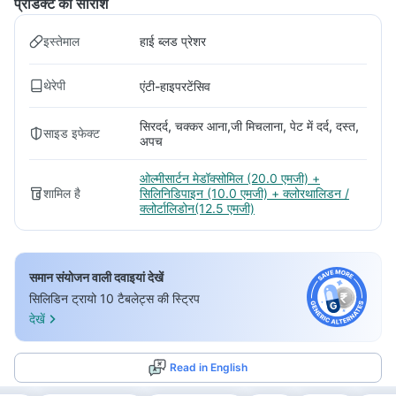
प्रोडक्ट का सारांश
इस्तेमाल
हाई ब्लड प्रेशर
थेरेपी
एंटी-हाइपरटेंसिव
सिरदर्द, चक्कर आना,जी मिचलाना, पेट में दर्द, दस्त,
साइड इफेक्ट
अपच
ओल्मीसार्टन मेडॉक्सोमिल (20.0 एमजी) +
शामिल है
सिलिनिडिपाइन (10.0 एमजी) + क्लोरथालिडन /
क्लोर्टालिडोन(12.5 एमजी)
समान संयोजन वाली दवाइयां देखें
सिलिडिन ट्रायो 10 टैबलेट्स की स्ट्रिप
देखें
Read in English