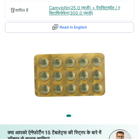
Camylofin(25.0 एमजी) + पैरासिटामॉल / ए
शामिल है
सिटामिनोफेन(300.0 एमजी)
Read in English
क्या आपको ऐनैफोर्टैन 15 टैबलेट्स की स्ट्रिप के बारे में
डॉक्टर से सलाह चाहिए?