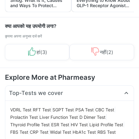
Smog: What Is It, Causes
Everything to Know About
and Ways To Protect
GLP-1 Receptor Agonist
Yourself From It
and Its Role in Weight
Management
क्या आपको यह उपयोगी लगा?
कृपया अपना अनुभव दर्ज करें
हां
(
3
)
नहीं
(
2
)
Explore More at Pharmeasy
Top-Tests we cover
|
|
|
|
|
VDRL Test
RFT Test
SGPT Test
PSA Test
CBC Test
|
|
|
Prolactin Test
Liver Function Test
D Dimer Test
|
|
|
|
Thyroid Profile Test
ESR Test
HIV Test
Lipid Profile Test
|
|
|
|
FBS Test
CRP Test
Widal Test
HbA1c Test
RBS Test