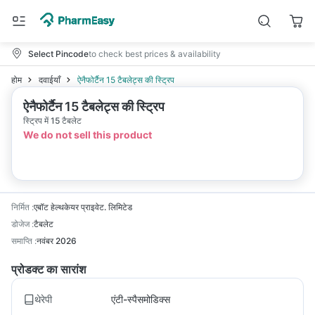
Select Pincode
to check best prices & availability
होम
दवाईयाँ
ऐनैफोर्टैन 15 टैबलेट्स की स्ट्रिप
ऐनैफोर्टैन 15 टैबलेट्स की स्ट्रिप
स्ट्रिप में 15 टैबलेट
We do not sell this product
निर्मित
:
एबॉट हेल्थकेयर प्राइवेट. लिमिटेड
डोजेज
:
टैबलेट
समाप्ति
:
नवंबर 2026
प्रोडक्ट का सारांश
थेरेपी
एंटी-स्पैसमोडिक्स