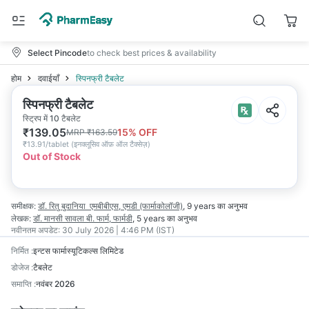
Select Pincode
to check best prices & availability
होम
दवाईयाँ
स्पिनफ्री टैबलेट
स्पिनफ्री टैबलेट
स्ट्रिप में 10 टैबलेट
₹
139.05
15
% OFF
MRP
₹
163.59
₹
13.91/tablet
(
इनक्लूसिव ऑफ़ ऑल टैक्सेज़
)
Out of Stock
समीक्षक:
डॉ. रितु बुदानिया
एमबीबीएस, एमडी (फार्माकोलॉजी)
,
9 years
का अनुभव
लेखक:
डॉ. मानसी सावला
बी. फार्म, फार्मडी
,
5 years
का अनुभव
नवीनतम अपडेट:
30 July 2026 | 4:46 PM (IST)
निर्मित
:
इन्टस फार्मास्यूटिकल्स लिमिटेड
डोजेज
:
टैबलेट
समाप्ति
:
नवंबर 2026