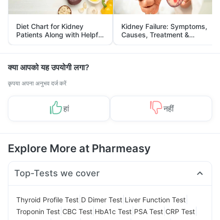
Diet Chart for Kidney
Kidney Failure: Symptoms,
Patients Along with Helpful
Causes, Treatment &
Tips
Prevention
क्या आपको यह उपयोगी लगा?
कृपया अपना अनुभव दर्ज करें
हां
नहीं
Explore More at Pharmeasy
Top-Tests we cover
|
|
|
Thyroid Profile Test
D Dimer Test
Liver Function Test
|
|
|
|
|
Troponin Test
CBC Test
HbA1c Test
PSA Test
CRP Test