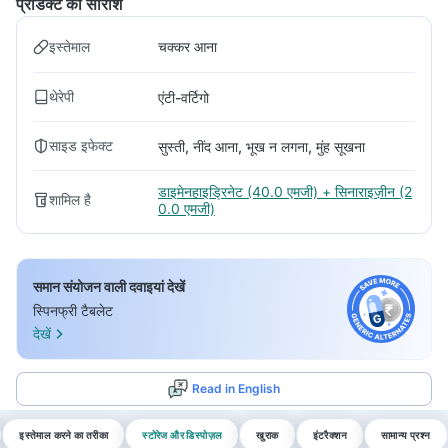
प्रोडक्ट का सारांश
इस्तेमाल
चक्कर आना
थेरेपी
एंटी-वर्टिगो
साइड इफेक्ट
सुस्ती, नींद आना, भूख न लगना, मुंह सूखना
डाइमेनहाइड्रिनेट (40.0 एमजी) + सिनाराइज़ीन (2
शामिल है
0.0 एमजी)
समान संयोजन वाली दवाइयां देखें
स्पिनफ्री टैबलेट
देखें
Read in English
इस्तेमाल करने का तरीका
स्टोरेज और डिस्पोज़ल
खुराक
इंटरैक्शन
सामान्य प्रश्न